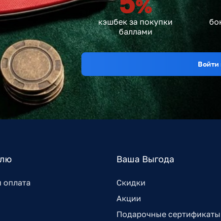
5
%
кэшбек за покупки
бо
баллами
Войти 
елю
Ваша Выгода
и оплата
Скидки
Акции
Подарочные сертификаты