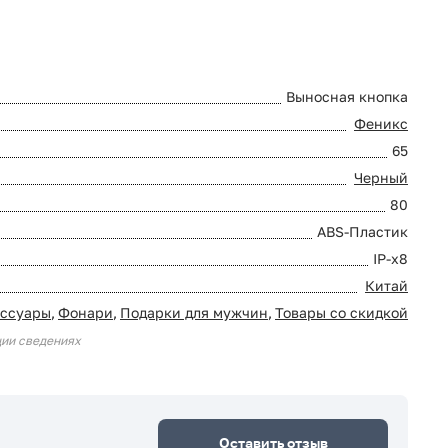
Выносная кнопка
Феникс
65
Черный
80
ABS-Пластик
IP-х8
Китай
ессуары
,
Фонари
,
Подарки для мужчин
,
Товары со скидкой
ции сведениях
Оставить отзыв