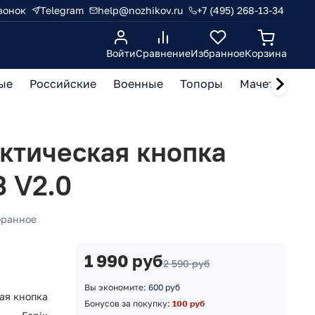
вонок
Telegram
help@nozhikov.ru
+7 (495) 268-13-34
Войти
Сравнение
Избранное
Корзина
ые
Российские
Военные
Топоры
Мачете, кукр
ктическая кнопка
3 V2.0
бранное
1 990 руб
2 590 руб
Вы экономите:
600 руб
ая кнопка
Бонусов за покупку:
100 руб