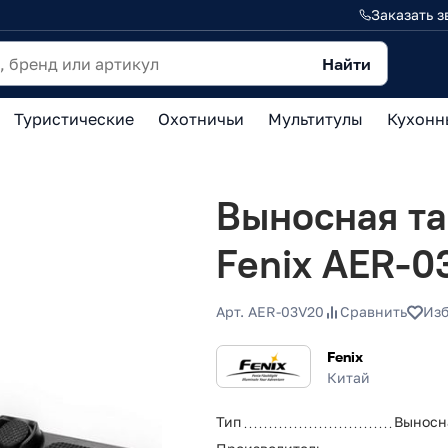
Заказать з
Найти
Туристические
Охотничьи
Мультитулы
Кухонн
Выносная та
Fenix AER-0
Арт. AER-03V20
Сравнить
Из
Fenix
Китай
Тип
Выносн