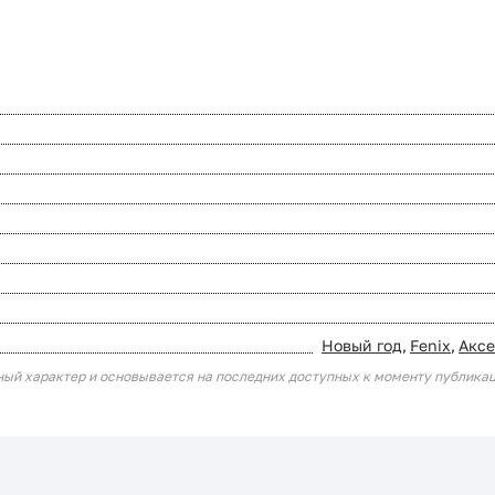
Новый год
,
Fenix
,
Акс
ный характер и основывается на последних доступных к моменту публика