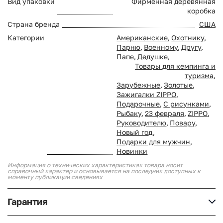
Вид упаковки
Фирменная деревянная
коробка
Страна бренда
США
Категории
Американские
,
Охотнику
,
Парню
,
Военному
,
Другу
,
Папе
,
Дедушке
,
Товары для кемпинга и
туризма
,
Зарубежные
,
Золотые
,
Зажигалки ZIPPO
,
Подарочные
,
С рисунками
,
Рыбаку
,
23 февраля
,
ZIPPO
,
Руководителю
,
Повару
,
Новый год
,
Подарки для мужчин
,
Новинки
Информация о технических характеристиках товара носит
справочный характер и основывается на последних доступных к
моменту публикации сведениях
Гарантия