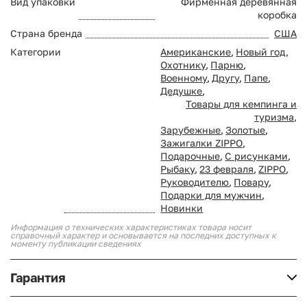
Вид упаковки
Фирменная деревянная
коробка
Страна бренда
США
Категории
Американские
,
Новый год
,
Охотнику
,
Парню
,
Военному
,
Другу
,
Папе
,
Дедушке
,
Товары для кемпинга и
туризма
,
Зарубежные
,
Золотые
,
Зажигалки ZIPPO
,
Подарочные
,
С рисунками
,
Рыбаку
,
23 февраля
,
ZIPPO
,
Руководителю
,
Повару
,
Подарки для мужчин
,
Новинки
Информация о технических характеристиках товара носит
справочный характер и основывается на последних доступных к
моменту публикации сведениях
Гарантия