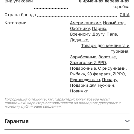
Вид упаковки
Фирменная деревянная
коробка
Страна бренда
США
Категории
Американские
,
Новый год
,
Охотнику
,
Парню
,
Военному
,
Другу
,
Папе
,
Дедушке
,
Товары для кемпинга и
туризма
,
Зарубежные
,
Золотые
,
Зажигалки ZIPPO
,
Подарочные
,
С рисунками
,
Рыбаку
,
23 февраля
,
ZIPPO
,
Руководителю
,
Повару
,
Подарки для мужчин
,
Новинки
Информация о технических характеристиках товара носит
справочный характер и основывается на последних доступных к
моменту публикации сведениях
Гарантия