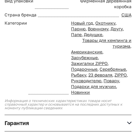
Вид упаковки
Фирменная деревянная
коробка
Страна бренда
США
Категории
Новый год
,
Охотнику
,
Парню
,
Военному
,
Другу
,
Папе
,
Дедушке
,
Товары для кемпинга и
туризма
,
Американские
,
Зарубежные
,
Зажигалки ZIPPO
,
Подарочные
,
Серебряные
,
Рыбаку
,
23 февраля
,
ZIPPO
,
Руководителю
,
Повару
,
Подарки для мужчин
,
Новинки
Информация о технических характеристиках товара носит
справочный характер и основывается на последних доступных к
моменту публикации сведениях
Гарантия