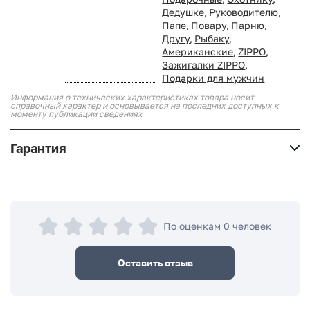
Дедушке
,
Руководителю
,
Папе
,
Повару
,
Парню
,
Другу
,
Рыбаку
,
Американские
,
ZIPPO
,
Зажигалки ZIPPO
,
Подарки для мужчин
Информация о технических характеристиках товара носит
справочный характер и основывается на последних доступных к
моменту публикации сведениях
Гарантия
По оценкам 0 человек
Оставить отзыв