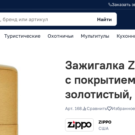
Заказать з
Найти
Туристические
Охотничьи
Мультитулы
Кухонн
Зажигалка Z
с покрытием
золотистый,
Арт. 168
Сравнить
Избранное
ZIPPO
США