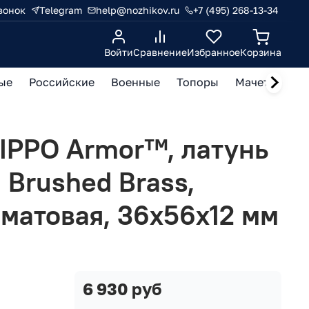
вонок
Telegram
help@nozhikov.ru
+7 (495) 268-13-34
Войти
Сравнение
Избранное
Корзина
ые
Российские
Военные
Топоры
Мачете, кукр
IPPO Armor™, латунь
 Brushed Brass,
 матовая, 36х56х12 мм
6 930 руб