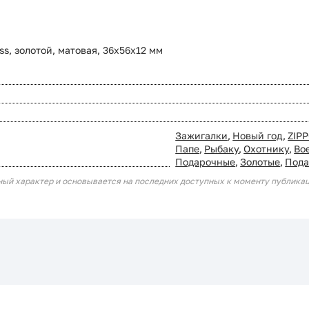
s, золотой, матовая, 36х56х12 мм
Зажигалки
,
Новый год
,
ZIP
Папе
,
Рыбаку
,
Охотнику
,
Во
Подарочные
,
Золотые
,
Пода
ный характер и основывается на последних доступных к моменту публика