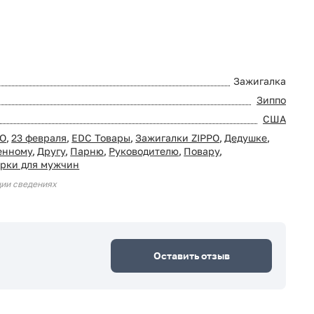
Зажигалка
Зиппо
США
PO
,
23 февраля
,
EDC Товары
,
Зажигалки ZIPPO
,
Дедушке
,
енному
,
Другу
,
Парню
,
Руководителю
,
Повару
,
рки для мужчин
ции сведениях
Оставить отзыв