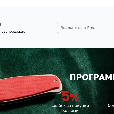
и
и распродажах
ПРОГРАМ
5
%
кэшбек за покупки
бо
баллами