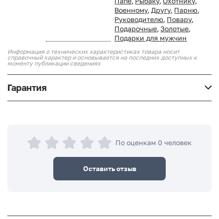
Папе
,
Рыбаку
,
Охотнику
,
Военному
,
Другу
,
Парню
,
Руководителю
,
Повару
,
Подарочные
,
Золотые
,
Подарки для мужчин
Информация о технических характеристиках товара носит
справочный характер и основывается на последних доступных к
моменту публикации сведениях
Гарантия
По оценкам 0 человек
Оставить отзыв