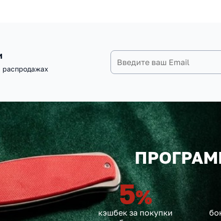
и
и распродажах
ПРОГРАМ
5
%
кэшбек за покупки
бо