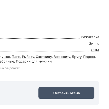
Зажигалка
Зиппо
США
душке
,
Папе
,
Рыбаку
,
Охотнику
,
Военному
,
Другу
,
Парню
,
ебряные
,
Подарки для мужчин
ции сведениях
Оставить отзыв