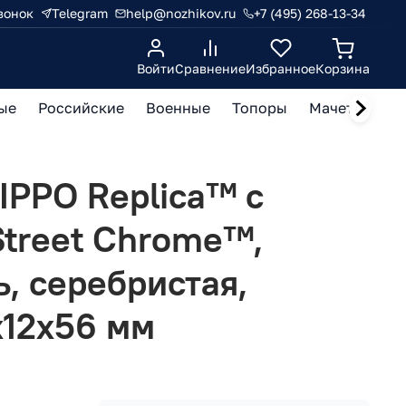
вонок
Telegram
help@nozhikov.ru
+7 (495) 268-13-34
Войти
Сравнение
Избранное
Корзина
ые
Российские
Военные
Топоры
Мачете, кукр
IPPO Replica™ с
treet Chrome™,
ь, серебристая,
x12x56 мм