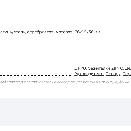
атунь/сталь, серебристая, матовая, 36x12x56 мм
ZIPPO
,
Зажигалки ZIPPO
,
Де
Руководителю
,
Повару
,
Сер
ный характер и основывается на последних доступных к моменту публика