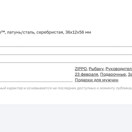
e™, латунь/сталь, серебристая, 36x12x56 мм
ZIPPO
,
Рыбаку
,
Руководите
23 февраля
,
Подарочные
,
З
Подарки для мужчин
ный характер и основывается на последних доступных к моменту публика