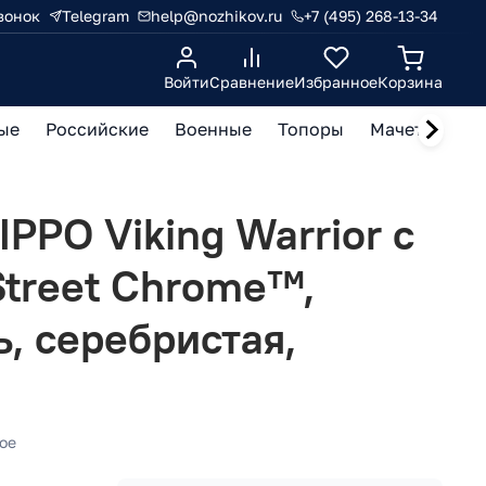
вонок
Telegram
help@nozhikov.ru
+7 (495) 268-13-34
Войти
Сравнение
Избранное
Корзина
ые
Российские
Военные
Топоры
Мачете, кукр
PPO Viking Warrior с
treet Chrome™,
ь, серебристая,
м
ое