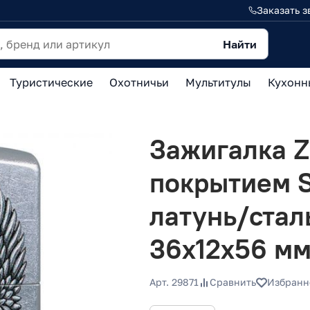
Заказать з
Найти
Туристические
Охотничьи
Мультитулы
Кухонн
Зажигалка ZI
покрытием S
латунь/стал
36x12x56 м
Арт. 29871
Сравнить
Избранн