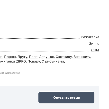
Зажигалка
Зиппо
США
лю
,
Парню
,
Другу
,
Папе
,
Дедушке
,
Охотнику
,
Военному
,
ажигалки ZIPPO
,
Повару
,
С рисунками
,
ции сведениях
Оставить отзыв