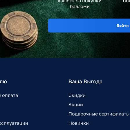
кэшбек за покупки
бо
баллами
Войти 
елю
Ваша Выгода
и оплата
Скидки
Акции
Подарочные сертификаты
ксплуатации
Новинки