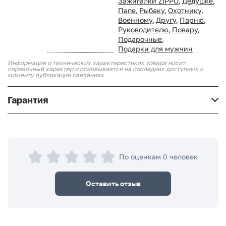
Зажигалки ZIPPO
,
Дедушке
,
Папе
,
Рыбаку
,
Охотнику
,
Военному
,
Другу
,
Парню
,
Руководителю
,
Повару
,
Подарочные
,
Подарки для мужчин
Информация о технических характеристиках товара носит
справочный характер и основывается на последних доступных к
моменту публикации сведениях
Гарантия
По оценкам 0 человек
Оставить отзыв