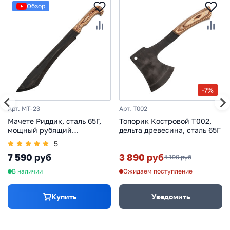
Обзор
-7%
Арт. MT-23
Арт. T002
Мачете Риддик, сталь 65Г,
Топорик Костровой Т002,
мощный рубящий
дельта древесина, сталь 65Г
инструмент, Ворсма
5
7 590 руб
3 890 руб
4 190 руб
В наличии
Ожидаем поступление
Купить
Уведомить