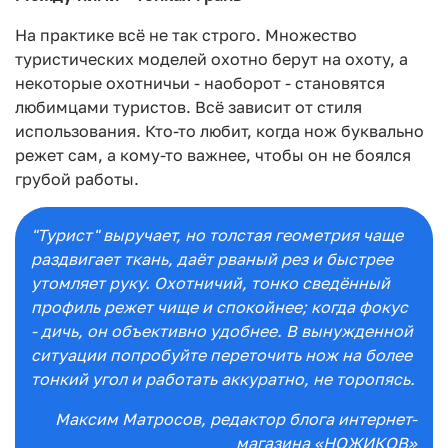
На практике всё не так строго. Множество
туристических моделей охотно берут на охоту, а
некоторые охотничьи - наоборот - становятся
любимцами туристов. Всё зависит от стиля
использования. Кто-то любит, когда нож буквально
режет сам, а кому-то важнее, чтобы он не боялся
грубой работы.
"Турист" выручает, но толстая геометрия чаще
раздвигает ткань, даёт рваный рез и быстрее
утомляет руку. Охотничий, тонко сведённый
профиль режет чище и спокойнее; когда фокус
- дичь, он объективно удобнее. В вынужденной
ситуации попробуйте переточить нож на более
тонкий угол и работать аккуратно, не торопясь.
Максим Матросов
, редактор блога интернет-
магазина «НОЖИКОВ»