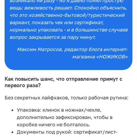
возникало ни разу - но я давно понял простую
вещь: вежливость решает. Спокойно объяснить,
что это хозяйственно-бытовой/туристический
вариант, показать чек или сертификат,
нормально упаковать - и в большинстве случаев
вопрос закрывается за пару минут.
Максим Матросов
, редактор блога интернет-
магазина «НОЖИКОВ»
Как повысить шанс, что отправление примут с
первого раза?
Без секретных лайфхаков, только рабочая рутина:
Упаковка: клинок в ножнах/чехле,
дополнительно зафиксирован, чтобы в
коробке ничего не болталось.
Документы под рукой: сертификат/лист-