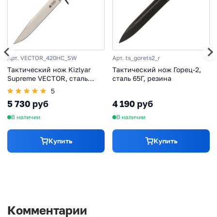
Арт. VECTOR_420HC_SW
Арт. ts_gorets2_r
Тактический нож Kizlyar
Тактический нож Горец-2,
Supreme VECTOR, сталь
сталь 65Г, резина
420HC SW, рукоять кратон
5
5 730 руб
4 190 руб
В наличии
В наличии
Купить
Купить
Комментарии