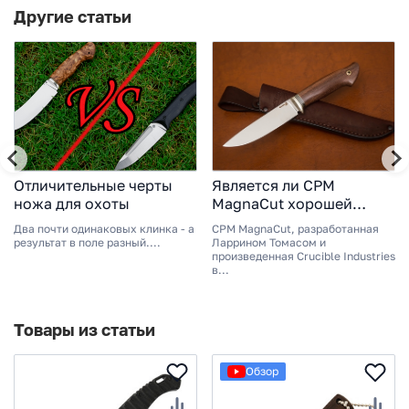
Другие статьи
Отличительные черты
Является ли CPM
ножа для охоты
MagnaCut хорошей
сталью для ножей?
Два почти одинаковых клинка - а
CPM MagnaCut, разработанная
Плюсы и минусы
результат в поле разный....
Ларрином Томасом и
произведенная Crucible Industries
в...
Товары из статьи
Обзор