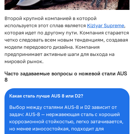
Второй крупной компанией в которой
используется этот сплав является
Kizlyar Supreme
,
которая идет по другому пути. Компания старается
четко следовать всем новым тенденциям, создавая
модели передового дизайна. Компания
предпринимает активные шаги для выхода на
мировой рынок.
Часто задаваемые вопросы о ножевой стали AUS
8
Какая сталь лучше AUS 8 или D2?
Выбор между сталями AUS-8 и D2 зависит от
задач: AUS-8 — нержавеющая сталь с хорошей
коррозионной стойкостью, легко затачивается,
но менее износостойкая, подходит для