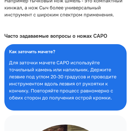
Например тычковый нож Шмель - это компактный
кинжал, а нож Сыч более универсальный
инструмент с широким спектром применения.
Часто задаваемые вопросы о ножах CAPO
Как заточить мачете?
Для заточки мачете CAPO используйте
точильный камень или напильник. Держите
лезвие под углом 20-30 градусов и проводите
инструментом вдоль лезвия от рукоятки к
кончику. Повторяйте процесс равномерно с
обеих сторон до получения острой кромки.