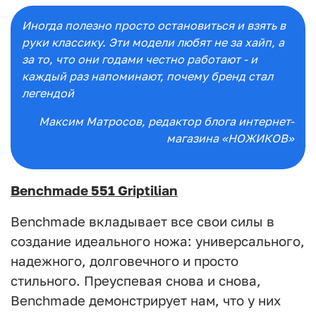
Иногда полезно просто остановиться и взять в
руки классику. Эти модели любят не за хайп, а
за то, что они годами честно работают - и
каждый раз напоминают, почему бренд стал
легендой
Максим Матросов
, редактор блога интернет-
магазина «НОЖИКОВ»
Benchmade 551 Griptilian
Benchmade вкладывает все свои силы в
создание идеального ножа: универсального,
надежного, долговечного и просто
стильного. Преуспевая снова и снова,
Benchmade демонстрирует нам, что у них