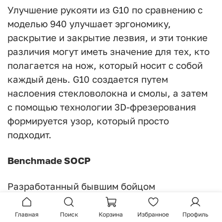
Улучшение рукояти из G10 по сравнению с
моделью 940 улучшает эргономику,
раскрытие и закрытие лезвия, и эти тонкие
различия могут иметь значение для тех, кто
полагается на нож, который носит с собой
каждый день. G10 создается путем
наслоения стекловолокна и смолы, а затем
с помощью технологии 3D-фрезерования
формируется узор, который просто
подходит.
Benchmade SOCP
Разработанный бывшим бойцом
специальных операций армии США Грегом
Томпсоном, нож Special Operation Combative
Главная
Поиск
Корзина
Избранное
Профиль