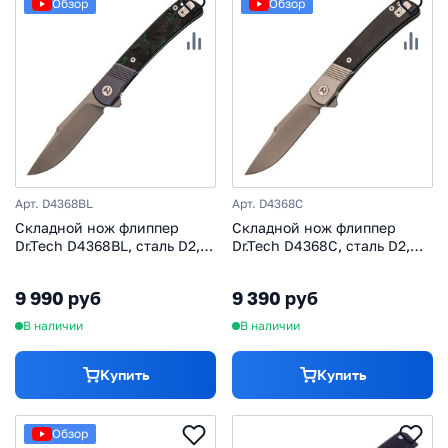
Обзор
Обзор
Арт. D4368BL
Арт. D4368C
Складной нож флиппер
Складной нож флиппер
Dr.Tech D4368BL, сталь D2,
Dr.Tech D4368C, сталь D2,
рукоять TC4
рукоять TC4
9 990 руб
9 390 руб
В наличии
В наличии
Купить
Купить
Обзор