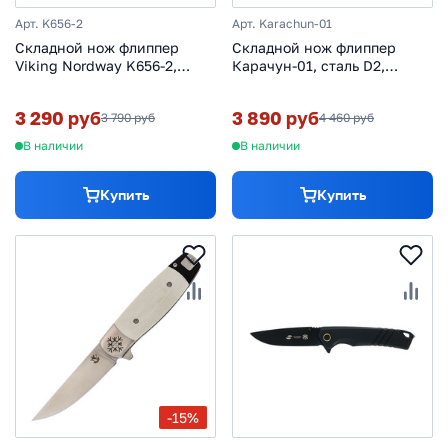
Арт. K656-2
Арт. Karachun-01
Складной нож флиппер
Складной нож флиппер
Viking Nordway K656-2,
Карачун-01, сталь D2,
сталь D2, рукоять G10
рукоять G10
3 290 руб
3 890 руб
3 790 руб
4 460 руб
В наличии
В наличии
Купить
Купить
-15%