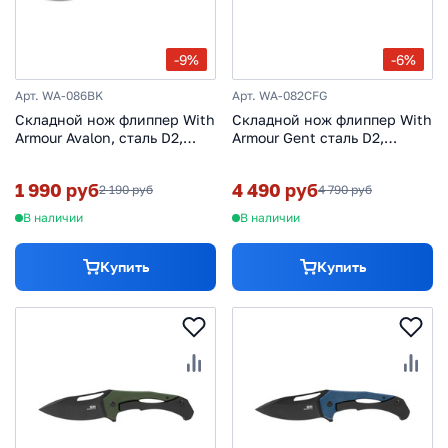
-9%
-6%
Арт. WA-086BK
Арт. WA-082CFG
Складной нож флиппер With
Складной нож флиппер With
Armour Avalon, сталь D2,
Armour Gent сталь D2,
рукоять G10
рукоять Carbon Fiber
1 990 руб
4 490 руб
2 190 руб
4 790 руб
В наличии
В наличии
Купить
Купить