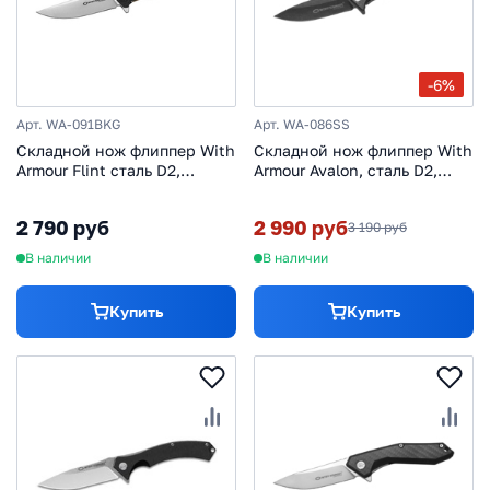
-6%
Арт. WA-091BKG
Арт. WA-086SS
Складной нож флиппер With
Складной нож флиппер With
Armour Flint сталь D2,
Armour Avalon, сталь D2,
рукоять G10
рукоять сталь
2 790 руб
2 990 руб
3 190 руб
В наличии
В наличии
Купить
Купить