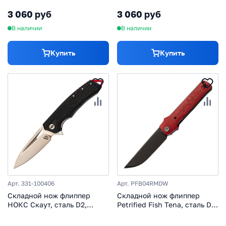
3 060 руб
3 060 руб
В наличии
В наличии
Купить
Купить
Арт. 331-100406
Арт. PFB04RMDW
Складной нож флиппер
Складной нож флиппер
НОКС Скаут, сталь D2,
Petrified Fish Tena, сталь D2,
рукоять G10
рукоять микарта, красный/
черный