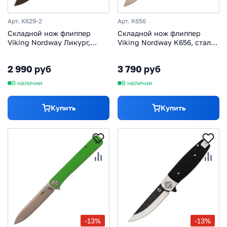
Арт. K629-2
Арт. K656
Складной нож флиппер
Складной нож флиппер
Viking Nordway Ликург,
Viking Nordway K656, сталь
сталь D2, рукоять G10,
D2, рукоять G10
песочный
2 990 руб
3 790 руб
В наличии
В наличии
Купить
Купить
-13%
-13%