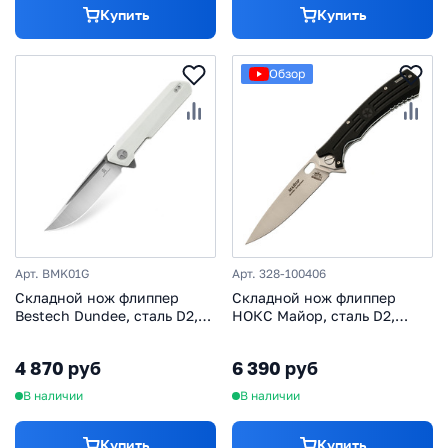
Купить
Купить
Обзор
Арт. BMK01G
Арт. 328-100406
Складной нож флиппер
Складной нож флиппер
Bestech Dundee, сталь D2,
НОКС Майор, сталь D2,
рукоять G10, белый
рукоять G10
4 870 руб
6 390 руб
В наличии
В наличии
Купить
Купить