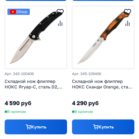
Обзор
Арт. 343-100406
Арт. 345-109406
Складной нож флиппер
Складной нож флиппер
НОКС Ягуар-С, сталь D2,
НОКС Сканди Orange, сталь
рукоять черный G10
D2, рукоять G10
4 590 руб
4 290 руб
В наличии
В наличии
Купить
Купить