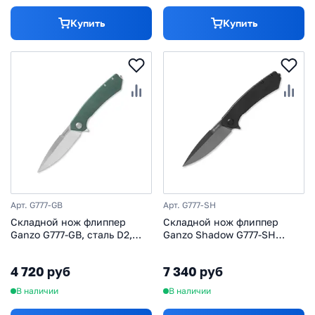
Купить
Купить
Арт. G777-GB
Арт. G777-SH
Складной нож флиппер
Cкладной нож флиппер
Ganzo G777-GB, сталь D2,
Ganzo Shadow G777-SH
рукоять G10/сталь, зеленый
сталь D2 с покрытием DLC,
рукоять G10/сталь
4 720 руб
7 340 руб
В наличии
В наличии