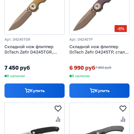
-6%
Арт. D4245TGR
Арт. D4245TP
Складной нож флиппер
Складной нож флиппер
Dr.Tech Zefir D4245TGR,
Dr.Tech Zefir D4245TP, сталь
сталь D2, рукоять TC4,
D2, рукоять TC4,
зеленый
фиолетовый
7 450 руб
6 990 руб
7 450 руб
В наличии
В наличии
Купить
Купить