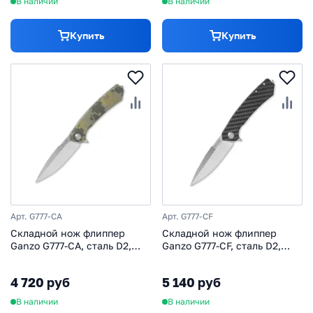
В наличии
В наличии
Купить
Купить
Арт. G777-CA
Арт. G777-CF
Складной нож флиппер
Складной нож флиппер
Ganzo G777-CA, сталь D2,
Ganzo G777-CF, сталь D2,
рукоять G10/сталь,
рукоять карбон/сталь
камуфляж
4 720 руб
5 140 руб
В наличии
В наличии