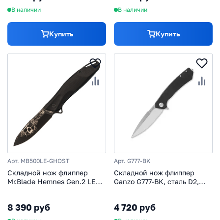
В наличии
В наличии
Купить
Купить
Арт. MB500LE-GHOST
Арт. G777-BK
Складной нож флиппер
Складной нож флиппер
Mr.Blade Hemnes Gen.2 LE
Ganzo G777-BK, сталь D2,
сталь D2, рукоять Black G10
рукоять G10/сталь, черный
8 390 руб
4 720 руб