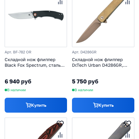
Арт. BF-782 OR
Арт. D4286GR
Складной нож флиппер
Складной нож флиппер
Black Fox Spectrum, сталь
Dr.Tech Urban D4286GR,
D2, рукоять G10, черный
сталь D2, рукоять TC4,
зеленый
6 940 руб
5 750 руб
В наличии
В наличии
Купить
Купить