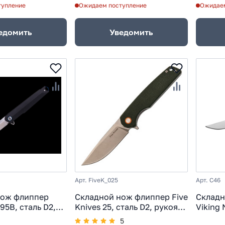
тупление
Ожидаем поступление
Ожидаем
едомить
Уведомить
Арт. FiveK_025
Арт. C46
нож флиппер
Складной нож флиппер Five
Складн
95B, сталь D2,
Knives 25, сталь D2, рукоять
Viking
0, черный
микарта, зеленый
D2, ру
5