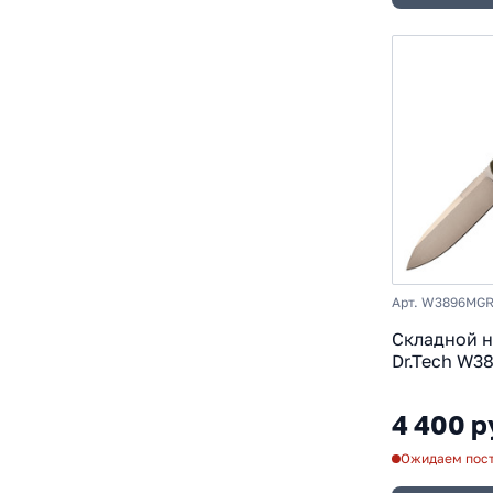
Арт. W3896MG
Складной 
Dr.Tech W3
D2, рукоят
зеленый
4 400 р
Ожидаем пос