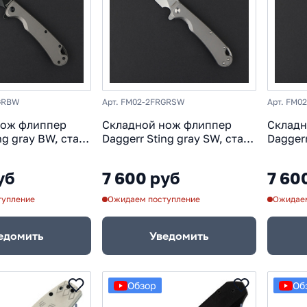
RGRBW
Арт. FM02-2FRGRSW
Арт. FM0
нож флиппер
Складной нож флиппер
Складн
ng gray BW, сталь
Daggerr Sting gray SW, сталь
Daggerr
 сталь
D2, рукоять сталь
D2, рук
уб
7 600 руб
7 60
тупление
Ожидаем поступление
Ожидаем
едомить
Уведомить
Обзор
Об