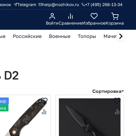
вонок
Telegram
help@nozhikov.ru
+7 (495) 268-13-34
Войти
Сравнение
Избранное
Корзина
ые
Российские
Военные
Топоры
Мачете, кукр
 D2
Сортировка
зор
нка