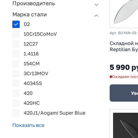
Производитель
Марка стали
D2
Арт. BUYAN-03
10Cr15CoMoV
Складной 
12C27
Reptilian Б
1.4116
рукоять G1
154CM
5 990 р
3Cr13MOV
Ожидаем пос
4034SS
Ув
420
420HC
420J1/Aogami Super Blue
Показать все