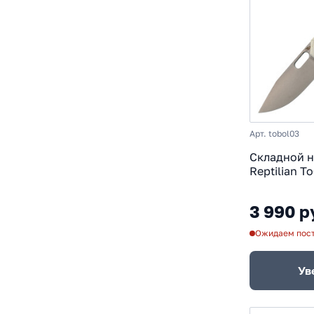
Арт. tobol03
Складной 
Reptilian Т
D2, рукоят
3 990 р
Ожидаем пос
Ув