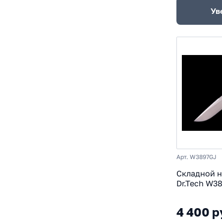
Ув
Арт. W3897GJ
Складной 
Dr.Tech W38
рукоять G10
4 400 р