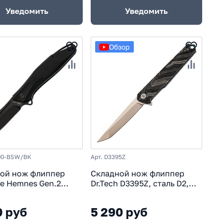
Уведомить
Уведомить
Обзор
00-BSW/BK
Арт. D3395Z
ой нож флиппер
Складной нож флиппер
de Hemnes Gen.2
Dr.Tech D3395Z, сталь D2,
ash сталь D2, рукоять
рукоять G10
G10
0 руб
5 290 руб