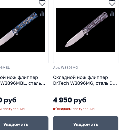
96MBL
Арт. W3896MG
ой нож флиппер
Складной нож флиппер
h W3896MBL, сталь
Dr.Tech W3896MG, сталь D2,
коять микарта,
рукоять микарта, Pattern
 blue
gray
0 руб
4 950 руб
 поступление
Ожидаем поступление
Уведомить
Уведомить