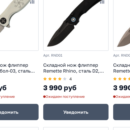
Арт. RNDG1
Арт. RND
нож флиппер
Складной нож флиппер
Складн
обол-03, сталь
Remette Rhino, сталь D2,
Remette
ь белый G-10
рукоять G10, черный
рукоят
4
уб
3 990 руб
3 99
тупление
Ожидаем поступление
Ожидаем
едомить
Уведомить