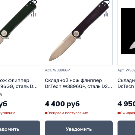
Арт. W3896GP
Арт. W38
нож флиппер
Складной нож флиппер
Складн
96GG, сталь D2,
Dr.Tech W3896GP, сталь D2,
Dr.Tec
0, зеленый
рукоять G10, фиолетовый
D2, ру
5
Pattern
уб
4 400 руб
4 95
тупление
Ожидаем поступление
Ожидаем
едомить
Уведомить