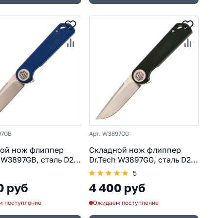
97GB
Арт. W3897GG
ой нож флиппер
Складной нож флиппер
 W3897GB, сталь D2,
Dr.Tech W3897GG, сталь D2,
ь G10, синий
рукоять G10, зеленый
5
0 руб
4 400 руб
 поступление
Ожидаем поступление