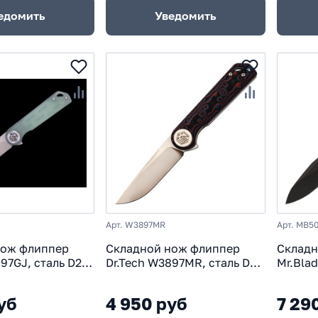
едомить
Уведомить
Арт. W3897MR
Арт. MB5
нож флиппер
Складной нож флиппер
Складн
97GJ, сталь D2,
Dr.Tech W3897MR, сталь D2,
Mr.Bla
, Jade
рукоять микарта, Pattern
blackw
red
Black 
уб
4 950 руб
7 29