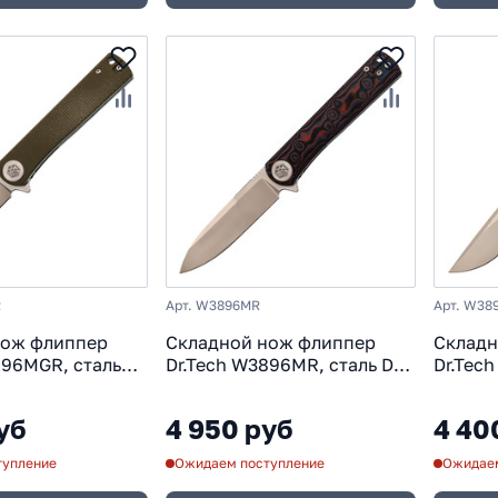
R
Арт. W3896MR
Арт. W38
нож флиппер
Складной нож флиппер
Складн
896MGR, сталь
Dr.Tech W3896MR, сталь D2,
Dr.Tech
ь микарта,
рукоять микарта, Pattern
рукоят
red
уб
4 950 руб
4 40
тупление
Ожидаем поступление
Ожидаем