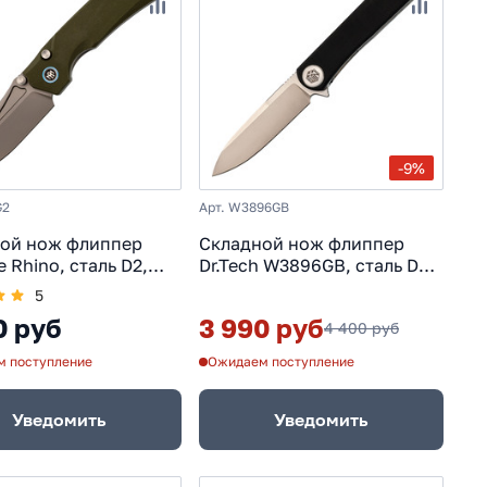
-9%
G2
Арт. W3896GB
ой нож флиппер
Складной нож флиппер
 Rhino, сталь D2,
Dr.Tech W3896GB, сталь D2,
ь G10, зеленый
рукоять G10, черный
5
0 руб
3 990 руб
4 400 руб
 поступление
Ожидаем поступление
Уведомить
Уведомить