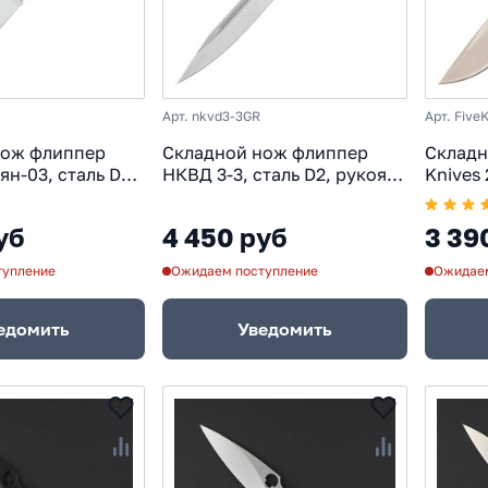
Арт. nkvd3-3GR
Арт. Five
нож флиппер
Складной нож флиппер
Складн
уян-03, сталь D2,
НКВД 3-3, сталь D2, рукоять
Knives 
0
G10 черно-зеленая
карбон
уб
4 450 руб
3 39
тупление
Ожидаем поступление
Ожидаем
едомить
Уведомить