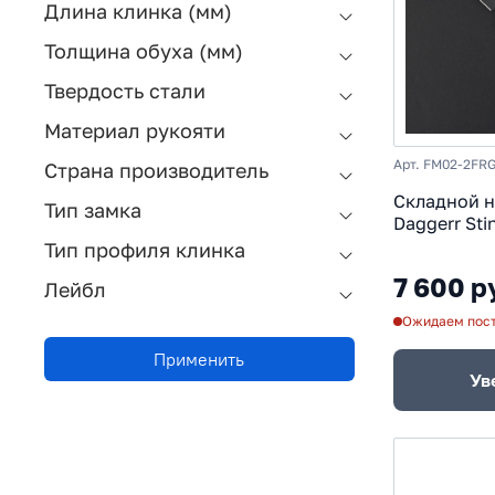
Длина клинка (мм)
Толщина обуха (мм)
Твердость стали
Материал рукояти
Арт. FM02-2F
Страна производитель
Складной 
Тип замка
Daggerr Sti
D2, рукоять
Тип профиля клинка
7 600 р
Лейбл
Ожидаем пос
Применить
Ув