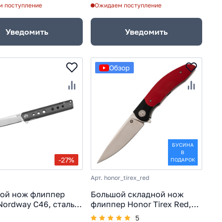
 поступление
Ожидаем поступление
Уведомить
Уведомить
Обзор
БУСИНА
В
-27%
ПОДАРОК
Арт. honor_tirex_red
ой нож флиппер
Большой складной нож
 Nordway C46, сталь
флиппер Honor Tirex Red,
коять G10/карбон,
сталь D2, рукоять G10,
5