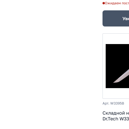
Ожидаем пос
Ув
Арт. W3395B
Складной 
Dr.Tech W33
рукоять G1