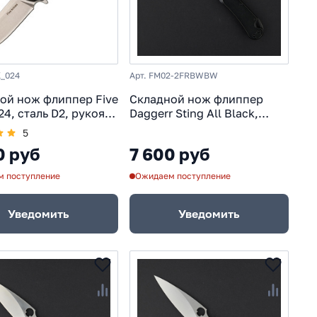
K_024
Арт. FM02-2FRBWBW
ой нож флиппер Five
Складной нож флиппер
24, сталь D2, рукоять
Daggerr Sting All Black,
, черный
сталь D2, рукоять сталь
5
0 руб
7 600 руб
 поступление
Ожидаем поступление
Уведомить
Уведомить