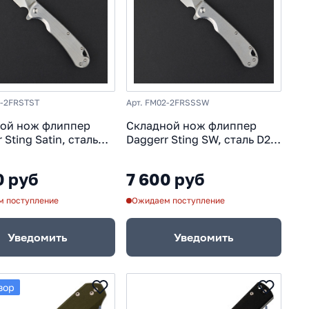
2-2FRSTST
Арт. FM02-2FRSSSW
ой нож флиппер
Складной нож флиппер
 Sting Satin, сталь
Daggerr Sting SW, сталь D2,
оять сталь
рукоять сталь
0 руб
7 600 руб
 поступление
Ожидаем поступление
Уведомить
Уведомить
зор