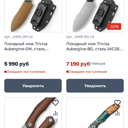
-10%
Арт. JM05-GM-14
Арт. JM05-BG-14
Походный нож Trivisa
Походный нож Trivisa
Aubergine-GM, сталь
Aubergine-BG, сталь 14C28N,
14C28N, рукоять микарта,
рукоять G10, черный
зелёный
5 990 руб
7 190 руб
7 990 руб
Ожидаем поступление
Ожидаем поступление
Уведомить
Уведомить