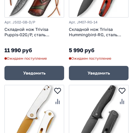
Арт. JS02-GB-D/P
Арт. JM07-RG-14
Складной нож Trivisa
Складной нож Trivisa
Puppis-02G/P, сталь
Hummingbird-RG, сталь
Damascus, рукоять кость/
14C28N, рукоять G10
сталь
11 990 руб
5 990 руб
Ожидаем поступление
Ожидаем поступление
Уведомить
Уведомить