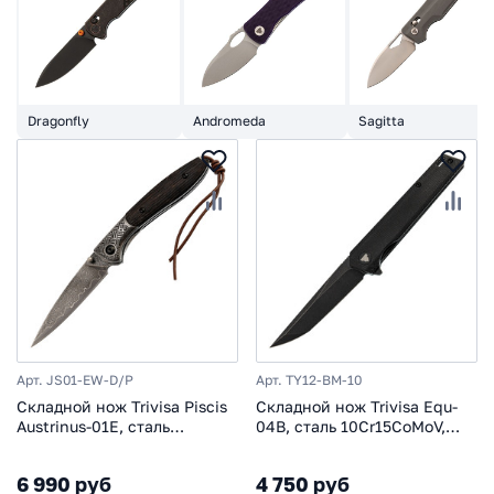
Dragonfly
Andromeda
Sagitta
Арт. JS01-EW-D/P
Арт. TY12-BM-10
Складной нож Trivisa Piscis
Складной нож Trivisa Equ-
Austrinus-01E, сталь
04B, сталь 10Cr15CoMoV,
Damascus, рукоять дерево
рукоять микарта
6 990 руб
4 750 руб