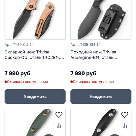
Арт. TY30-CU-14
Арт. JM05-BM-14
Складной нож Trivisa
Походный нож Trivisa
Cuckoo-CU, сталь 14C28N,
Aubergine-BM, сталь
рукоять медь
14C28N, рукоять микарта,
черный
7 990 руб
7 990 руб
Ожидаем поступление
Ожидаем поступление
Уведомить
Уведомить