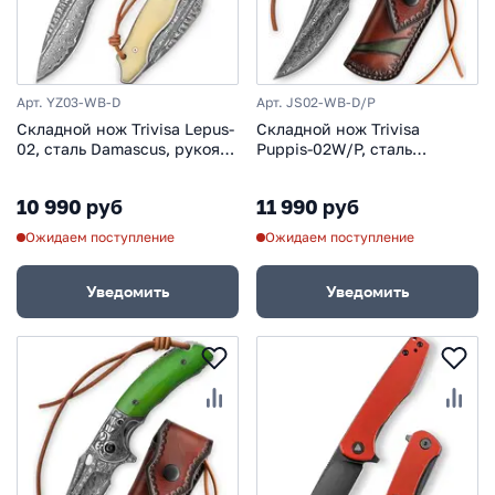
Арт. YZ03-WB-D
Арт. JS02-WB-D/P
Складной нож Trivisa Lepus-
Складной нож Trivisa
02, сталь Damascus, рукоять
Puppis-02W/P, сталь
кость/дамаск
Damascus, рукоять кость/
сталь
10 990 руб
11 990 руб
Ожидаем поступление
Ожидаем поступление
Уведомить
Уведомить