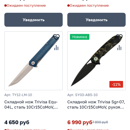
Ожидаем поступление
Ожидаем поступление
Уведомить
Уведомить
Новинка
-11%
Арт. TY12-LM-10
Арт. SY03-ABS-10
Складной нож Trivisa Equ-
Складной нож Trivisa Sgr-07,
04L, сталь 10Cr15CoMoV,
сталь 10Cr15CoMoV, рукоять
рукоять микарта, синий
Epoxy Resin
4 650 руб
6 990 руб
7 890 руб