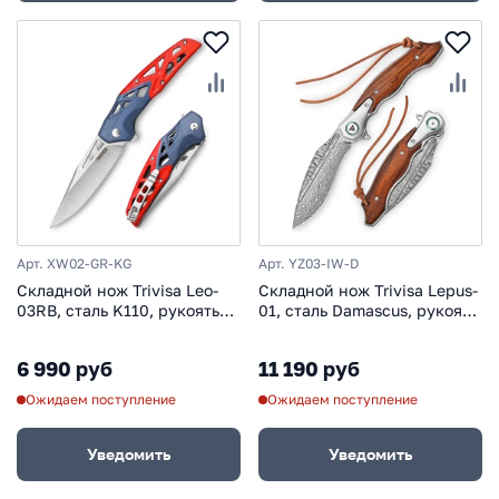
Арт. XW02-GR-KG
Арт. YZ03-IW-D
Складной нож Trivisa Leo-
Складной нож Trivisa Lepus-
03RB, сталь K110, рукоять
01, сталь Damascus, рукоять
G10
титан/айронвуд
6 990 руб
11 190 руб
Ожидаем поступление
Ожидаем поступление
Уведомить
Уведомить