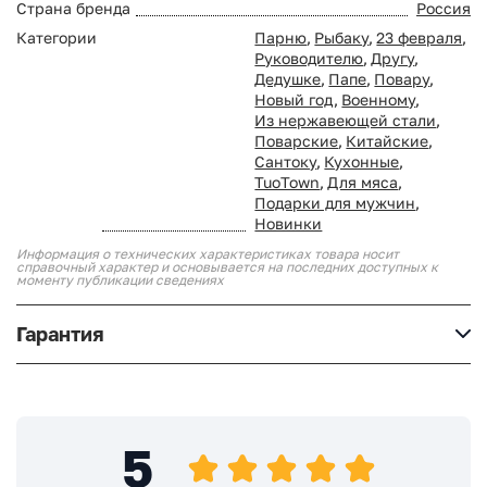
Страна бренда
Россия
Категории
Парню
,
Рыбаку
,
23 февраля
,
Руководителю
,
Другу
,
Дедушке
,
Папе
,
Повару
,
Новый год
,
Военному
,
Из нержавеющей стали
,
Поварские
,
Китайские
,
Сантоку
,
Кухонные
,
TuoTown
,
Для мяса
,
Подарки для мужчин
,
Новинки
Информация о технических характеристиках товара носит
справочный характер и основывается на последних доступных к
моменту публикации сведениях
Гарантия
5