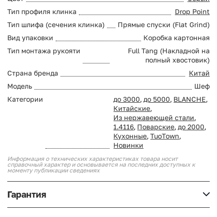
Тип профиля клинка
Drop Point
Тип шлифа (сечения клинка)
Прямые спуски (Flat Grind)
Вид упаковки
Коробка картонная
Тип монтажа рукояти
Full Tang (Накладной на
полный хвостовик)
Страна бренда
Китай
Модель
Шеф
Категории
до 3000
,
до 5000
,
BLANCHE
,
Китайские
,
Из нержавеющей стали
,
1.4116
,
Поварские
,
до 2000
,
Кухонные
,
TuoTown
,
Новинки
Информация о технических характеристиках товара носит
справочный характер и основывается на последних доступных к
моменту публикации сведениях
Гарантия