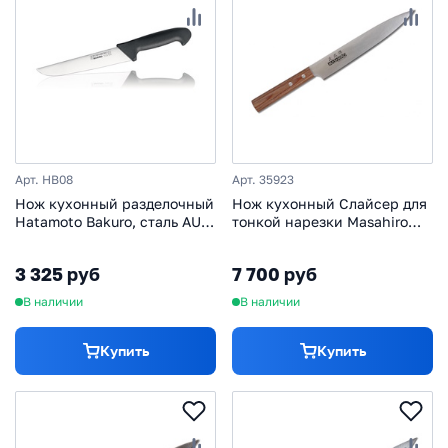
Арт. HB08
Арт. 35923
Нож кухонный разделочный
Нож кухонный Слайсер для
Hatamoto Bakuro, сталь AUS-
тонкой нарезки Masahiro
8, рукоять термопластик
Sankei 20 см, сталь AUS-8,
GRN, черный
рукоять стабилизированная
3 325 руб
7 700 руб
древесина, коричневый
В наличии
В наличии
Купить
Купить