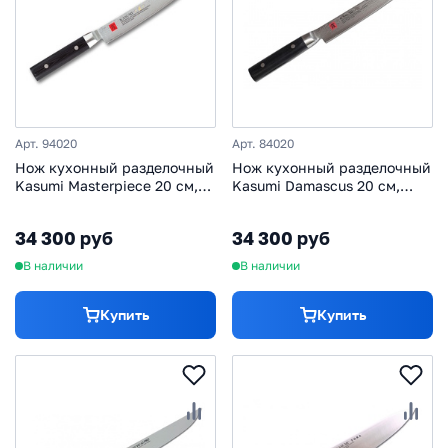
Арт. 94020
Арт. 84020
Нож кухонный разделочный
Нож кухонный разделочный
Kasumi Masterpiece 20 см,
Kasumi Damascus 20 см,
сталь VG-10, рукоять
сталь VG-10 в обкладках из
микарта
дамаска, рукоять
34 300 руб
34 300 руб
стабилизированная
древесина
В наличии
В наличии
Купить
Купить