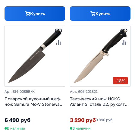
Купить
Купить
-18%
Арт. SM-0085B/K
Арт. 606-101821
Поварской кухонный шеф-
Тактический нож НОКС
нож Samura Mo-V Stonewash
Атлант 3, сталь D2, рукоять
200 мм, сталь AUS-8,
черный эластрон
рукоять G10
6 490 руб
3 290 руб
3 990 руб
В наличии
В наличии