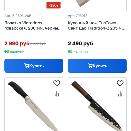
-19%
Арт. 5.2603.20B
Арт. 708013
Лопатка Victorinox
Кухонный нож TuoTown
поварская, 200 мм, чёрный
Санг Дао Tradition-2 205 мм,
5.2603.20
сталь VG-10
2 990 руб
2 490 руб
3 690 руб
В наличии
В наличии
Купить
Купить