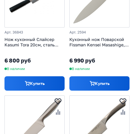
Арт. 36843
Арт. 2594
Нож кухонный Слайсер
Кухонный нож Поварской
Kasumi Tora 20см, сталь
Fissman Kensei Masashige,
AUS-6A, рукоять
20 см
стабилизированная
6 800 руб
6 990 руб
древесина
В наличии
В наличии
Купить
Купить