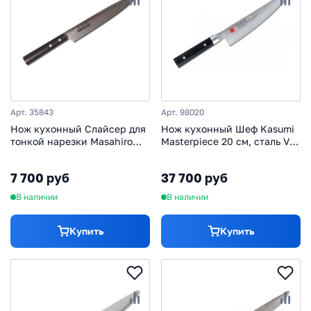
Арт. 35843
Арт. 98020
Нож кухонный Слайсер для
Нож кухонный Шеф Kasumi
тонкой нарезки Masahiro
Masterpiece 20 см, сталь VG-
Sankei 20 см, сталь AUS-8,
10, рукоять микарта
рукоять стабилизированная
7 700 руб
37 700 руб
древесина
В наличии
В наличии
Купить
Купить