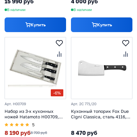
15 990 руб
4 000 руб
В наличии
В наличии
Купить
Купить
-6%
Арт. H00709
Арт. 2C 771/20
Набор из 3-х кухонных
Кухонный топорик Fox Due
ножей Hatamoto H00709,
Cigni Classica, сталь 4116,
сталь AUS-8
рукоять POM, черный
5
8 190 руб
8 470 руб
8 700 руб