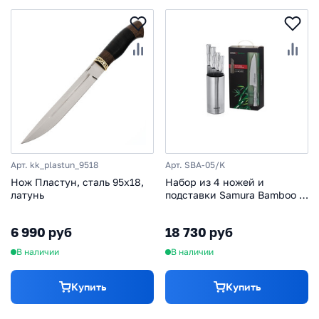
Арт. kk_plastun_9518
Арт. SBA-05/K
Нож Пластун, сталь 95х18,
Набор из 4 ножей и
латунь
подставки Samura Bamboo в
подарочной коробке SBA-5,
сталь AUS-8, рукоять
6 990 руб
18 730 руб
нержавеющая сталь
В наличии
В наличии
Купить
Купить