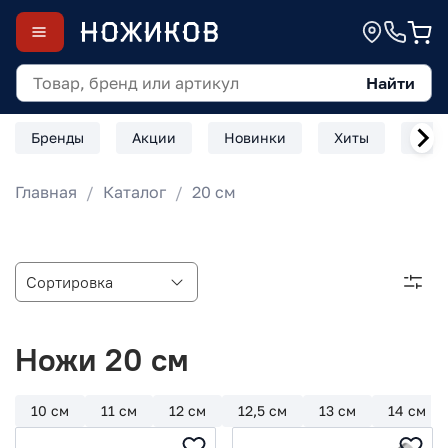
Найти
Бренды
Акции
Новинки
Хиты
Скл
Главная
Каталог
20 см
Ножи 20 см
10 см
11 см
12 см
12,5 см
13 см
14 см