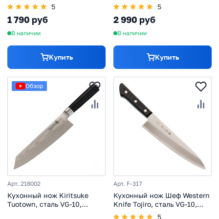
рукоять пластик
5
5
1 790 руб
2 990 руб
В наличии
В наличии
Купить
Купить
Обзор
Арт. 218002
Арт. F-317
Кухонный нож Kiritsuke
Кухонный нож Шеф Western
Tuotown, сталь VG-10,
Knife Tojiro, сталь VG-10,
обкладка damascus, G10
рукоять древесина
5