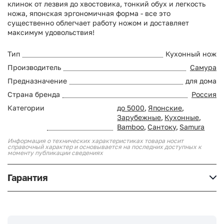
клинок от лезвия до хвостовика, тонкий обух и легкость
ножа, японская эргономичная форма - все это
существенно облегчает работу ножом и доставляет
максимум удовольствия!
Тип
Кухонный нож
Производитель
Самура
Предназначение
для дома
Страна бренда
Россия
Категории
до 5000
,
Японские
,
Зарубежные
,
Кухонные
,
Bamboo
,
Сантоку
,
Samura
Информация о технических характеристиках товара носит
справочный характер и основывается на последних доступных к
моменту публикации сведениях
Гарантия