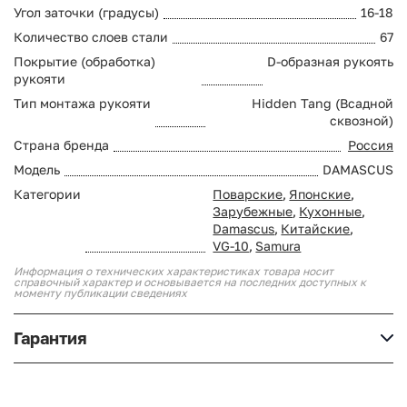
Угол заточки (градусы)
16-18
Количество слоев стали
67
Покрытие (обработка)
D-образная рукоять
рукояти
Тип монтажа рукояти
Hidden Tang (Всадной
сквозной)
Страна бренда
Россия
Модель
DAMASCUS
Категории
Поварские
,
Японские
,
Зарубежные
,
Кухонные
,
Damascus
,
Китайские
,
VG-10
,
Samura
Информация о технических характеристиках товара носит
справочный характер и основывается на последних доступных к
моменту публикации сведениях
Гарантия