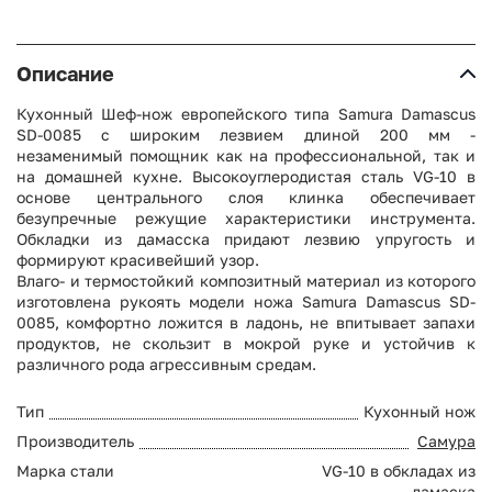
Описание
Кухонный Шеф-нож европейского типа Samura Damascus
SD-0085 с широким лезвием длиной 200 мм -
незаменимый помощник как на профессиональной, так и
на домашней кухне. Высокоуглеродистая сталь VG-10 в
основе центрального слоя клинка обеспечивает
безупречные режущие характеристики инструмента.
Обкладки из дамасска придают лезвию упругость и
формируют красивейший узор.
Влаго- и термостойкий композитный материал из которого
изготовлена рукоять модели ножа Samura Damascus SD-
0085, комфортно ложится в ладонь, не впитывает запахи
продуктов, не скользит в мокрой руке и устойчив к
различного рода агрессивным средам.
Тип
Кухонный нож
Производитель
Самура
Марка стали
VG-10 в обкладах из
дамаска