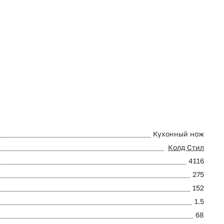
Кухонный нож
Колд Стил
4116
275
152
1.5
68