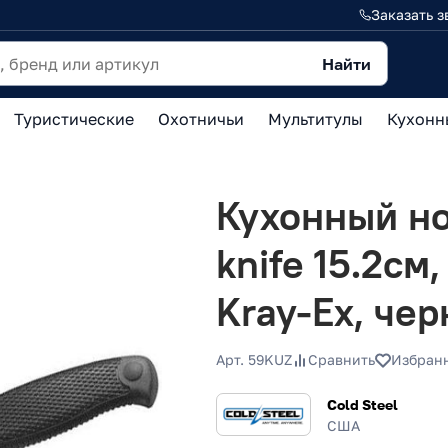
Заказать з
Найти
Туристические
Охотничьи
Мультитулы
Кухонн
Кухонный нож
knife 15.2см,
Kray-Ex, че
Арт. 59KUZ
Сравнить
Избран
Cold Steel
США