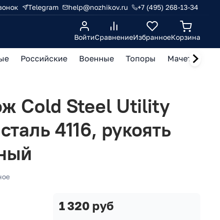
вонок
Telegram
help@nozhikov.ru
+7 (495) 268-13-34
Войти
Сравнение
Избранное
Корзина
ые
Российские
Военные
Топоры
Мачете, кукр
 Cold Steel Utility
 сталь 4116, рукоять
рный
ное
1 320 руб