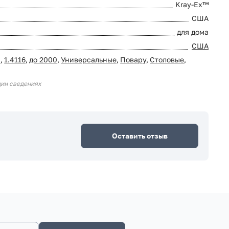
Kray-Ex™
США
для дома
США
0
,
1.4116
,
до 2000
,
Универсальные
,
Повару
,
Столовые
,
ции сведениях
Оставить отзыв