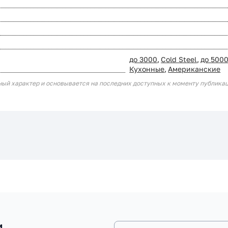
до 3000
,
Cold Steel
,
до 500
Кухонные
,
Американские
ный характер и основывается на последних доступных к моменту публика
и