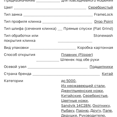
Предназначение
для повседневного ношения
Цвет
Серебристый
Тип замка
FrameLock
Тип профиля клинка
Drop Point
Тип шлифа (сечения клинка)
Прямые спуски (Flat Grind)
Тип обработки или
Stonewash
покрытия клинка
Вид упаковки
Коробка картонная
Способ открытия
Плавник (Flipper)
Шпенек под обе руки
Осевой узел
Подшипники
Страна бренда
Китай
Категории
до 5000
,
Из нержавеющей стали
,
Джентльменские ножи
,
Китайские
,
Серебристые
,
Цветные ножи
,
Sandvik 14C28N
,
Охотнику
,
Рыбаку
,
Парню
,
Другу
,
Папе
,
Дедушке
,
Руководителю
,