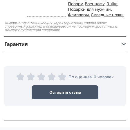
Повару
,
Военному
,
Ruike
,
Подарки для мужчин
,
Флипперы
,
Складные ножи
,
Информация о технических характеристиках товара носит
справочный характер и основывается на последних доступных к
моменту публикации сведениях
Гарантия
По оценкам 0 человек
Оставить отзыв