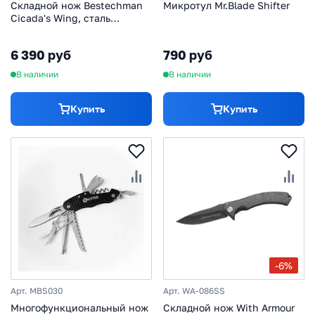
Складной нож Bestechman
Микротул Mr.Blade Shifter
Cicada's Wing, сталь
10Cr15MoV, рукоять сталь,
серый
6 390 руб
790 руб
В наличии
В наличии
Купить
Купить
-6%
Арт. MBS030
Арт. WA-086SS
Многофункциональный нож
Складной нож With Armour