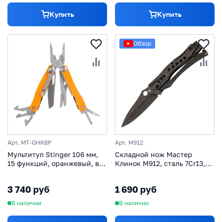
Купить
Купить
Обзор
Арт. MT-GHK8P
Арт. M912
Мультитул Stinger 106 мм,
Складной нож Мастер
15 функций, оранжевый, в
Клинок M912, сталь 7Cr13,
комплекте нейлоновый
рукоять сталь
чехол
3 740 руб
1 690 руб
В наличии
В наличии