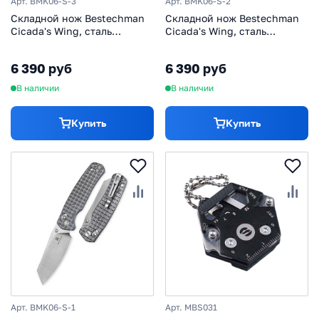
Арт. BMK06-S-3
Арт. BMK06-S-2
Складной нож Bestechman
Складной нож Bestechman
Cicada's Wing, сталь
Cicada's Wing, сталь
10Cr15CoMoV, рукоять сталь,
10Cr15MoV, рукоять сталь,
черный/бронзовый
серый/черный
6 390 руб
6 390 руб
В наличии
В наличии
Купить
Купить
Арт. BMK06-S-1
Арт. MBS031