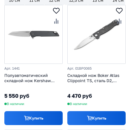
10 см
11 см
12 см
12,5 см
13 см
14 см
Арт. 1441
Арт. 01BP0065
Полуавтоматический
Складной нож Boker Atlas
складной нож Kershaw
Clippoint TS, сталь D2,
Misdirect XL, сталь 4Cr14,
рукоять нержавеющая сталь
рукоять сталь, серый
5 550 руб
4 470 руб
В наличии
В наличии
Купить
Купить