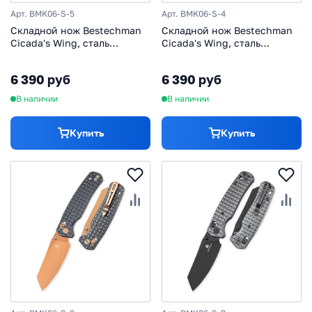
Арт. BMK06-S-5
Арт. BMK06-S-4
Складной нож Bestechman
Складной нож Bestechman
Cicada's Wing, сталь
Cicada's Wing, сталь
10Cr15MoV, рукоять сталь,
10cr15MoV, рукоять сталь,
серебристый
бронзовый/черный
6 390 руб
6 390 руб
В наличии
В наличии
Купить
Купить