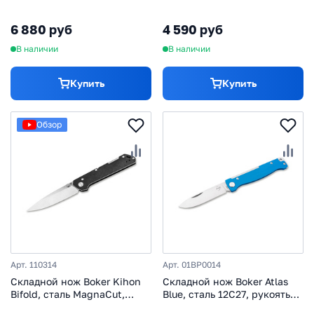
Helitack, сталь 8Cr13MoV,
рукоять сталь
рукоять сталь
6 880 руб
4 590 руб
В наличии
В наличии
Купить
Купить
Обзор
Арт. 110314
Арт. 01BP0014
Складной нож Boker Kihon
Складной нож Boker Atlas
Bifold, сталь MagnaCut,
Blue, сталь 12C27, рукоять
рукоять сталь, черный
сталь, синий