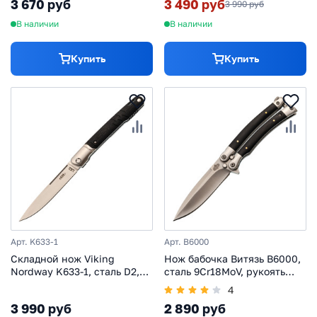
3 670 руб
3 490 руб
3 990 руб
В наличии
В наличии
Купить
Купить
Арт. K633-1
Арт. B6000
Складной нож Viking
Нож бабочка Витязь B6000,
Nordway K633-1, сталь D2,
сталь 9Cr18MoV, рукоять
рукоять черный G10
древесина
4
3 990 руб
2 890 руб