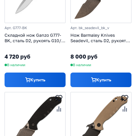
Арт. G777-BK
Арт. bk_seadevil_bk_v
Складной нож Ganzo G777-
Нож Barmaley Knives
BK, сталь D2, рукоять G10/
Seadevil, сталь D2, рукоять
сталь, черный
G10/сталь, черный, вейв
4 720 руб
8 000 руб
В наличии
В наличии
Купить
Купить