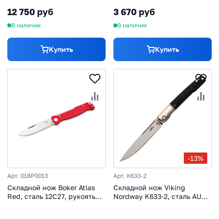
12 750 руб
3 670 руб
В наличии
В наличии
Купить
Купить
-13%
Арт. 01BP0013
Арт. K633-2
Складной нож Boker Atlas
Складной нож Viking
Red, сталь 12C27, рукоять
Nordway K633-2, сталь AUS-
сталь, красный
8, рукоять G10, черный