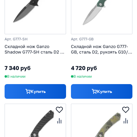
Арт. G777-SH
Арт. G777-GB
Cкладной нож Ganzo
Складной нож Ganzo G777-
Shadow G777-SH сталь D2 с
GB, сталь D2, рукоять G10/
покрытием DLC, рукоять
сталь, зеленый
G10/сталь
7 340 руб
4 720 руб
В наличии
В наличии
Купить
Купить