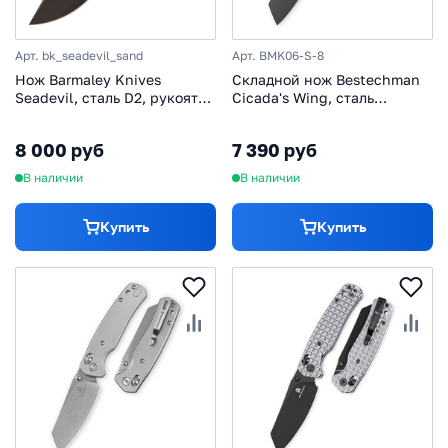
Арт. bk_seadevil_sand
Арт. BMK06-S-8
Нож Barmaley Knives
Складной нож Bestechman
Seadevil, сталь D2, рукоять
Cicada's Wing, сталь
G10/сталь, песочный
10Cr15MoV, рукоять сталь,
черный
8 000 руб
7 390 руб
В наличии
В наличии
Купить
Купить