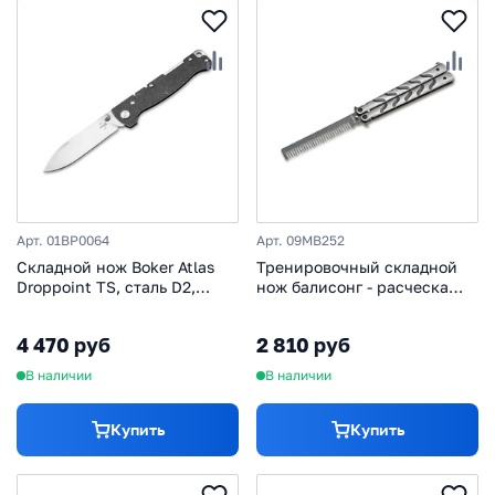
Арт. 01BP0064
Арт. 09MB252
Складной нож Boker Atlas
Тренировочный складной
Droppoint TS, сталь D2,
нож балисонг - расческа
рукоять нержавеющая сталь
Boker Balicomb, сталь 420,
рукоять нержавеющая сталь
4 470 руб
2 810 руб
В наличии
В наличии
Купить
Купить