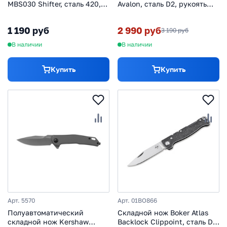
MBS030 Shifter, сталь 420,
Avalon, сталь D2, рукоять
рукоять сталь
сталь
1 190 руб
2 990 руб
3 190 руб
В наличии
В наличии
Купить
Купить
Арт. 5570
Арт. 01BO866
Полуавтоматический
Складной нож Boker Atlas
складной нож Kershaw
Backlock Clippoint, сталь D2,