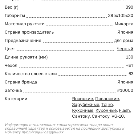
Вес (г)
390
Габариты
385x105x30
Материал рукояти
Микарта
Страна производитель
Япония
Предназначение
для дома
Цвет
Черный
Длина рукояти (мм)
130
Чехол
Нет
Количество слоев стали
63
Страна бренда
Япония
Заточка
#10000
Категории
Японские
,
Поварские
,
Зарубежные
,
Tojiro
,
Кухонные
,
Кухонные
,
Flash
,
Сантоку
,
Сантоку
,
VG-10
,
Информация о технических характеристиках товара носит
справочный характер и основывается на последних доступных к
моменту публикации сведениях