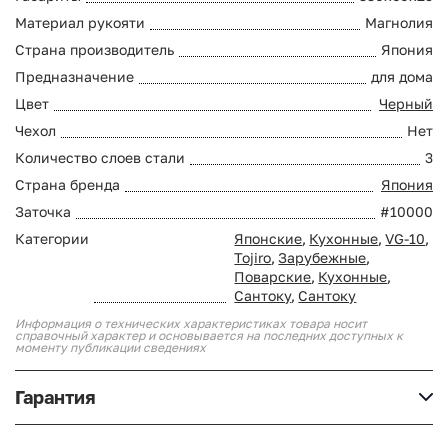
Материал рукояти
Магнолия
Страна производитель
Япония
Предназначение
для дома
Цвет
Черный
Чехол
Нет
Количество слоев стали
3
Страна бренда
Япония
Заточка
#10000
Категории
Японские
,
Кухонные
,
VG-10
,
Tojiro
,
Зарубежные
,
Поварские
,
Кухонные
,
Сантоку
,
Сантоку
Информация о технических характеристиках товара носит
справочный характер и основывается на последних доступных к
моменту публикации сведениях
Гарантия