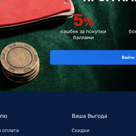
5
%
кэшбек за покупки
бо
баллами
Войти 
елю
Ваша Выгода
и оплата
Скидки