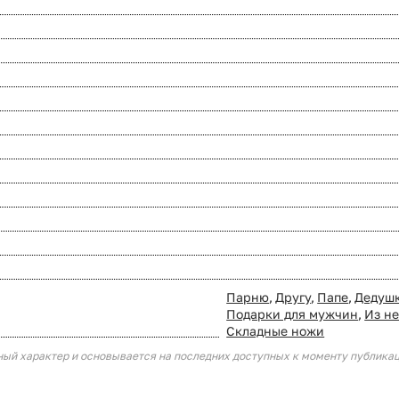
Парню
,
Другу
,
Папе
,
Дедуш
Подарки для мужчин
,
Из н
Складные ножи
ный характер и основывается на последних доступных к моменту публика