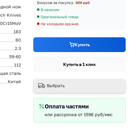
Бонусов за покупку:
320 руб
адной нож
В наличии
ech Knives
Оригинальный товар
10Cr15MoV
Не холодное оружие
183
80
Купить
2.3
59-60
Купить в 1 клик
112
щая сталь
Китай
Выбрать
Оплата частями
или рассрочка от 1598 руб/мес