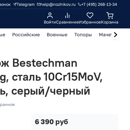
вонок
Telegram
help@nozhikov.ru
+7 (495) 268-13-34
Войти
Сравнение
Избранное
Корзина
ые
Российские
Военные
Топоры
Мачете, кукр
ож Bestechman
g, сталь 10Cr15MoV,
ль, серый/черный
ранное
6 390 руб