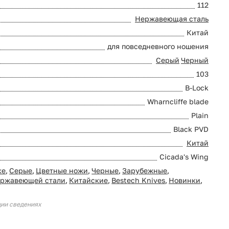
112
Нержавеющая сталь
Китай
для повседневного ношения
Серый
Черный
103
B-Lock
Wharncliffe blade
Plain
Black PVD
Китай
Cicada's Wing
ке
,
Серые
,
Цветные ножи
,
Черные
,
Зарубежные
,
ержавеющей стали
,
Китайские
,
Bestech Knives
,
Новинки
,
ции сведениях