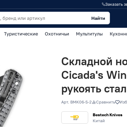
Заказать з
Найти
Туристические
Охотничьи
Мультитулы
Кухонн
Складной н
Cicada's Win
рукоять ста
Арт. BMK06-S-2
Сравнить
Изб
Bestech Knives
Китай