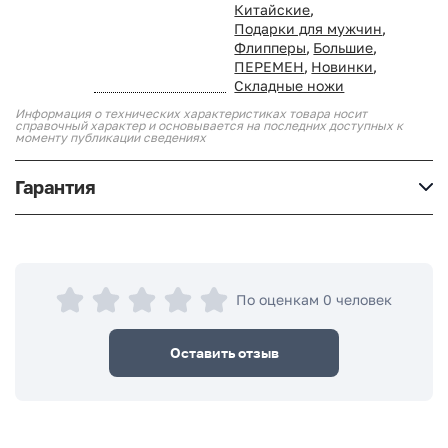
Китайские
,
Подарки для мужчин
,
Флипперы
,
Большие
,
ПЕРЕМЕН
,
Новинки
,
Складные ножи
Информация о технических характеристиках товара носит
справочный характер и основывается на последних доступных к
моменту публикации сведениях
Гарантия
По оценкам 0 человек
Оставить отзыв