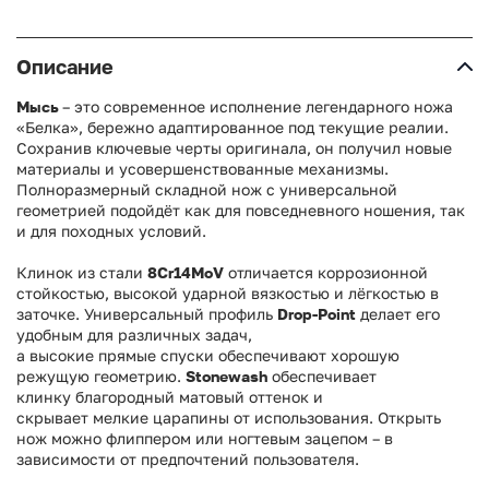
Описание
Мысь
– это современное исполнение легендарного ножа
«Белка», бережно адаптированное под текущие реалии.
Сохранив ключевые черты оригинала, он получил новые
материалы и усовершенствованные механизмы.
Полноразмерный складной нож с универсальной
геометрией подойдёт как для повседневного ношения, так
и для походных условий.
Клинок из стали
8Cr14MoV
отличается коррозионной
стойкостью, высокой ударной вязкостью и лёгкостью в
заточке. Универсальный профиль
Drop-Point
делает его
удобным для различных задач,
а
высокие
прямые
спуски
обеспечивают
хорошую
режущую геометрию
.
Stonewash
обеспечивает
клинку
благородный
матовый
оттенок и
скрывает
мелкие
царапины от использования
. Открыть
нож можно флиппером или ногтевым зацепом – в
зависимости от предпочтений пользователя.