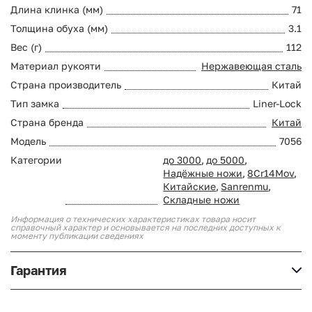
Длина клинка (мм)
71
Толщина обуха (мм)
3.1
Вес (г)
112
Материал рукояти
Нержавеющая сталь
Страна производитель
Китай
Тип замка
Liner-Lock
Страна бренда
Китай
Модель
7056
Категории
до 3000
,
до 5000
,
Надёжные ножи
,
8Cr14Mov
,
Китайские
,
Sanrenmu
,
Складные ножи
Информация о технических характеристиках товара носит
справочный характер и основывается на последних доступных к
моменту публикации сведениях
Гарантия