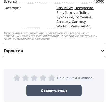
Заточка
#5000
Категории
Японские
,
Поварские
,
Зарубежные
,
Tojiro
,
Кухонные
,
Кухонные
,
Сантоку
,
Сантоку
,
Western Knife
,
VG-10
,
Информация о технических характеристиках товара носит
справочный характер и основывается на последних доступных к
моменту публикации сведениях
Гарантия
По оценкам 0 человек
Оставить отзыв