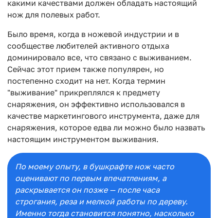
какими качествами должен обладать настоящий
нож для полевых работ.
Было время, когда в ножевой индустрии и в
сообществе любителей активного отдыха
доминировало все, что связано с выживанием.
Сейчас этот прием также популярен, но
постепенно сходит на нет. Когда термин
"выживание" прикреплялся к предмету
снаряжения, он эффективно использовался в
качестве маркетингового инструмента, даже для
снаряжения, которое едва ли можно было назвать
настоящим инструментом выживания.
По моему опыту, в бушкрафте нож часто
оценивают по первым впечатлениям, а
раскрывается он позже — после часа
строгания, реза и мелкой работы по дереву.
Именно тогда становится понятно, насколько