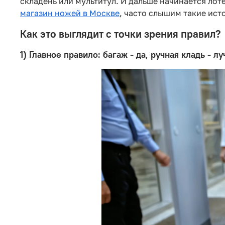
складень или мультитул. И дальше начинается лоте
магазин ножей в Москве
, часто слышим такие ис
Как это выглядит с точки зрения правил?
1) Главное правило: багаж - да, ручная кладь - л