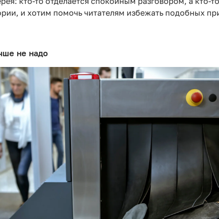
рея: кто-то отделается спокойным разговором, а кто-т
тории, и хотим помочь читателям избежать подобных п
учше не надо