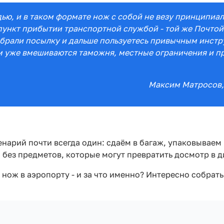
адью, и в таком формате нож с собой не везу принципиа
пункт прибытии транспортной службой - той же Почтой
абрали посылку и дальше пользуетесь привычным инстру
м уже вмешиваются таможня, местные ограничения и пр
Максим Матросов
нарий почти всегда один: сдаём в багаж, упаковываем 
, без предметов, которые могут превратить досмотр в 
нож в аэропорту - и за что именно? Интересно собрать 