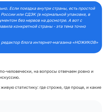
льно. Если поездка внутри страны, есть простой
 России или СДЭК (в нормальной упаковке, в
ментом без нервов на досмотре. А вот с
авила конкретной страны - эта тема точно
, редактор блога интернет-магазина «НОЖИКОВ»
по-человечески, на вопросы отвечаем ровно и
дискуссию.
живую статистику: где строже, где проще, и какие