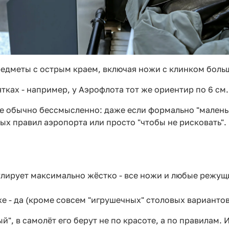
редметы с острым краем, включая ножи с клинком больш
ках - например, у Аэрофлота тот же ориентир по 6 см.
ре обычно бессмысленно: даже если формально "маленьк
ных правил аэропорта или просто "чтобы не рисковать".
лирует максимально жёстко - все ножи и любые режущ
аже - да (кроме совсем "игрушечных" столовых вариантов
", в самолёт его берут не по красоте, а по правилам. 