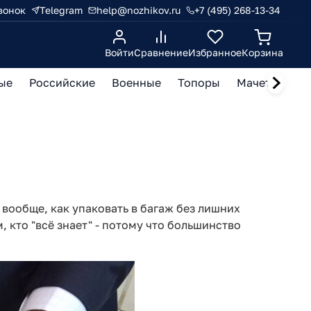
вонок
Telegram
help@nozhikov.ru
+7 (495) 268-13-34
Войти
Сравнение
Избранное
Корзина
ые
Российские
Военные
Топоры
Мачете, кукр
 вообще, как упаковать в багаж без лишних
 кто "всё знает" - потому что большинство