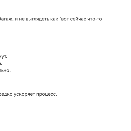
гаж, и не выглядеть как "вот сейчас что-то
ут.
.
льно.
 редко ускоряет процесс.