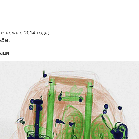
ию ножа с 2014 года;
ьбы.
лади