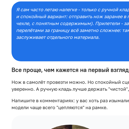
Я сам часто летаю налегке - только с ручной кл
и спокойный вариант: отправить нож заранее в 
чехле, с понятным содержимым). Прилетели - з
перелётами за границу всё заметно сложнее: та
заслуживает отдельного материала.
Все проще, чем кажется на первый взгляд
Нож в самолёт провезти можно. Но спокойный сце
уверенно. А ручную кладь лучше держать "чистой"
Напишите в комментариях: у вас хоть раз изымали 
модели чаще всего "цепляются" на рамке.