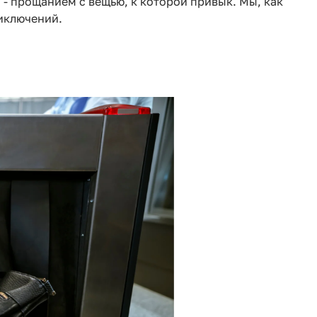
о - прощанием с вещью, к которой привык. Мы, как
риключений.