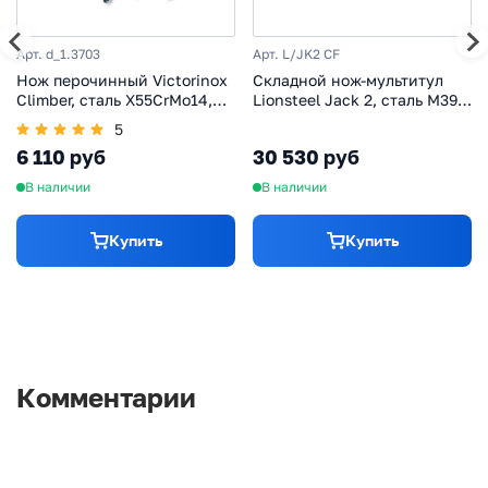
Арт. d_1.3703
Арт. L/JK2 CF
Нож перочинный Victorinox
Складной нож-мультитул
Climber, сталь X55CrMo14,
Lionsteel Jack 2, сталь M390,
рукоять Cellidor®, красный,
рукоять карбон
5
14 функций, 91мм
6 110 руб
30 530 руб
В наличии
В наличии
Купить
Купить
Комментарии