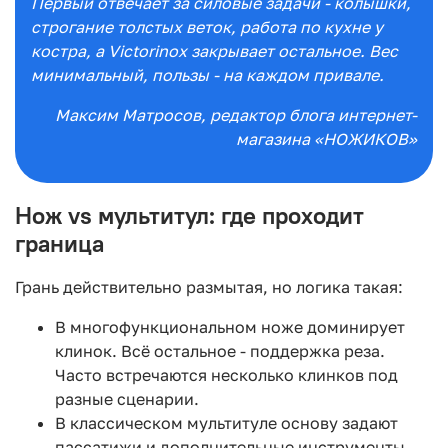
Первый отвечает за силовые задачи - колышки,
строгание толстых веток, работа по кухне у
костра, а Victorinox закрывает остальное. Вес
минимальный, пользы - на каждом привале.
Максим Матросов
, редактор блога интернет-
магазина «НОЖИКОВ»
Нож vs мультитул: где проходит
граница
Грань действительно размытая, но логика такая:
В многофункциональном ноже доминирует
клинок. Всё остальное - поддержка реза.
Часто встречаются несколько клинков под
разные сценарии.
В классическом мультитуле основу задают
пассатижи и дополнительные инструменты.