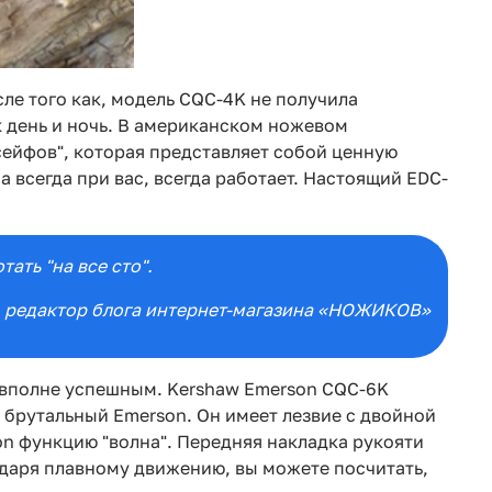
ле того как, модель CQC-4K не получила
 день и ночь. В американском ножевом
сейфов", которая представляет собой ценную
а всегда при вас, всегда работает. Настоящий EDC-
ать "на все сто".
, редактор блога интернет-магазина «НОЖИКОВ»
я вполне успешным. Kershaw Emerson CQC-6K
 брутальный Emerson. Он имеет лезвие с двойной
on функцию "волна". Передняя накладка рукояти
даря плавному движению, вы можете посчитать,