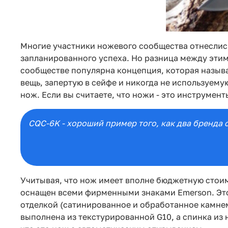
Многие участники ножевого сообщества отнеслись
запланированного успеха. Но разница между этим
сообществе популярна концепция, которая называ
вещь, запертую в сейфе и никогда не используемую
нож. Если вы считаете, что ножи - это инструмент
CQC-6K - хороший пример того, как два бренда с
Учитывая, что нож имеет вполне бюджетную стоим
оснащен всеми фирменными знаками Emerson. Этот
отделкой (сатинированное и обработанное камнем
выполнена из текстурированной G10, а спинка и