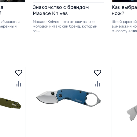
ка
Знакомство с брендом
Как выбра
й
Maxace Knives
нож?
выбирают за
Maxace Knives – это относительно
Швейцарский 
веренный
молодой китайский бренд, который
армейский нож
за...
многофункцио