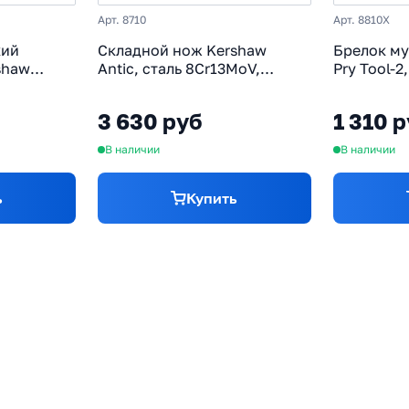
Арт. 8710
Арт. 8810X
кий
Складной нож Kershaw
Брелок му
shaw
Antic, сталь 8Cr13MoV,
Pry Tool-2
мпозит
рукоять нержавеющая сталь,
рукоять т
оять
синий
3 630 руб
1 310 
В наличии
В наличии
ь
Купить