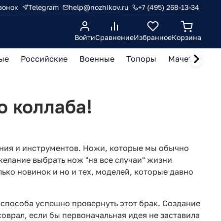
вонок
Telegram
help@nozhikov.ru
+7 (495) 268-13-34
Войти
Сравнение
Избранное
Корзина
ые
Российские
Военные
Топоры
Мачете, кукр
о коллаба!
ения и инструментов. Ножи, которые мы обычно
желание выбрать нож "на все случаи" жизни
лько новинок и но и тех, моделей, которые давно
т способа успешно провернуть этот брак. Создание
оврал, если бы первоначальная идея не заставила