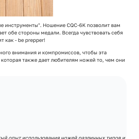
кие инструменты". Ношение CQC-6K позволит вам
ет обе стороны медали. Всегда чувствовать себя
 как - be prepper!
ного внимания и компромиссов, чтобы эта
которая также дает любителям ножей то, чем они
тый опыт использования ножей различных типов и