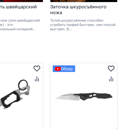
ть швейцарский
Заточка шкуросъёмного
К
ножа
п
нож (или швейцарский
Тупой шкуросъёмник способен
«В
) - это
угробить трофей быстрее, чем плохой
де
нальный складной...
выстрел. В...
вы
Обзор