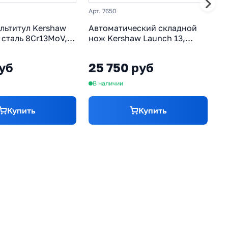
Арт. 7650
Ар
льтитул Kershaw
Автоматический складной
С
, сталь 8Cr13MoV,
нож Kershaw Launch 13,
Hi
ермопластик GRN
сталь CPM154, рукоять
р
алюминий
руб
25 750 руб
5
В наличии
О
Купить
Купить