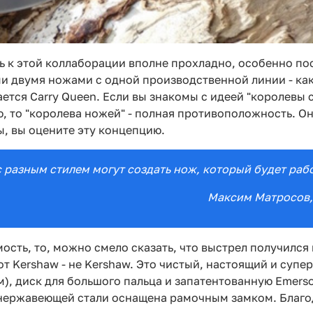
 к этой коллаборации вполне прохладно, особенно пос
и двумя ножами с одной производственной линии - как
ется Carry Queen. Если вы знакомы с идеей "королевы 
, то "королева ножей" - полная противоположность. Он
ы, вы оцените эту концепцию.
 разным стилем могут создать нож, который будет работ
Максим Матросов
ость, то, можно смело сказать, что выстрел получилс
 Kershaw - не Kershaw. Это чистый, настоящий и супер
), диск для большого пальца и запатентованную Emers
з нержавеющей стали оснащена рамочным замком. Благо