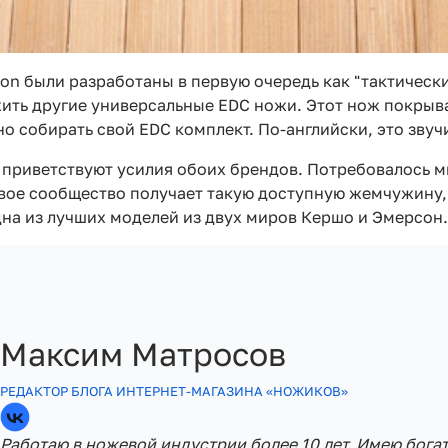
son были разработаны в первую очередь как "тактичес
жить другие универсальные EDC ножи. Этот нож покрыва
 собирать свой EDC комплект. По-английски, это звучит
 приветствуют усилия обоих брендов. Потребовалось м
вое сообщество получает такую доступную жемчужину, 
одна из лучших моделей из двух миров Кершо и Эмерсон.
Максим Матросов
РЕДАКТОР БЛОГА ИНТЕРНЕТ-МАГАЗИНА «НОЖИКОВ»
Работаю в ножевой индустрии более 10 лет. Имею бога