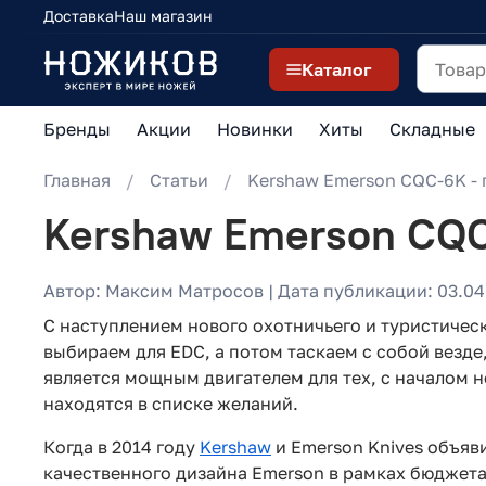
Доставка
Наш магазин
Каталог
Бренды
Акции
Новинки
Хиты
Складные
Главная
Статьи
Kershaw Emerson CQC-6K - 
Kershaw Emerson CQC
Автор: Максим Матросов | Дата публикации: 03.04
С наступлением нового охотничьего и туристичес
выбираем для EDC, а потом таскаем с собой везде
является мощным двигателем для тех, с началом но
находятся в списке желаний.
Когда в 2014 году
Kershaw
и Emerson Knives объяв
качественного дизайна Emerson в рамках бюджета 