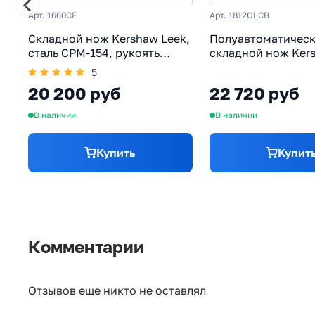
Арт. 1660CF
Арт. 1812OLCB
Складной нож Kershaw Leek,
Полуавтоматичес
сталь CPM-154, рукоять
складной нож Ker
карбон
Dividend, сталь ко
5
CPM D2/N690, рук
20 200 руб
22 720 руб
алюминий, олива
В наличии
В наличии
Купить
Купит
Комментарии
Отзывов еще никто не оставлял