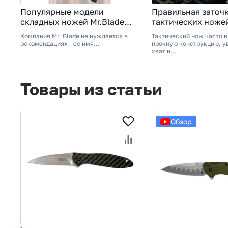
Популярные модели
Правильная заточ
складных ножей Mr.Blade
тактических ноже
2025
Компания Mr. Blade не нуждается в
Тактический нож часто 
рекомендациях - её имя...
прочную конструкцию, у
хват и...
Товары из статьи
Обзор