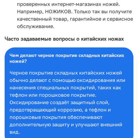
проверенных интернет-магазинах ножей.
Например, НОЖИКОВ. Только так вы получите
качественный товар, гарантийное и сервисное
обслуживание.
Часто задаваемые вопросы о китайских ножах
Чем делают черное покрытие складных китайских
ножей?
Черное покрытие складных китайских ножей
обычно делают с помощью оксидирования или
нанесения специальных покрытий, таких как
тефлон или порошковое покрытие.
Оксидирование создаёт защитный слой,
предотвращающий коррозию, а тефлон и
порошковые покрытия обеспечивают
дополнительную защиту и улучшают внешний
вид.