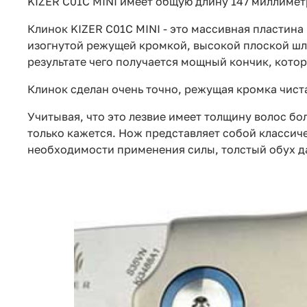
KIZER C01C MINI имеет общую длину 147 миллимет
Клинок KIZER C01C MINI - это массивная пластин
изогнутой режущей кромкой, высокой плоской шл
результате чего получается мощный кончик, кото
Клинок сделан очень точно, режущая кромка чиста
Учитывая, что это лезвие имеет толщину волос б
только кажется. Нож представляет собой классич
необходимости применения силы, толстый обух д