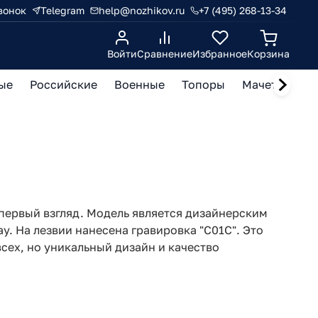
вонок
Telegram
help@nozhikov.ru
+7 (495) 268-13-34
Войти
Сравнение
Избранное
Корзина
ые
Российские
Военные
Топоры
Мачете, кукр
 первый взгляд. Модель является дизайнерским
. На лезвии нанесена гравировка "C01C". Это
сех, но уникальный дизайн и качество