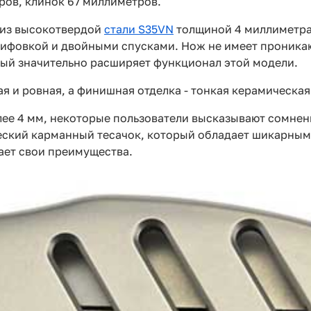
ров, клинок 67 миллиметров.
а из высокотвердой
стали S35VN
толщиной 4 миллиметра.
ифовкой и двойными спусками. Нож не имеет проникающ
рый значительно расширяет функционал этой модели.
я и ровная, а финишная отделка - тонкая керамическая
олее 4 мм, некоторые пользователи высказывают сомнен
еский карманный тесачок, который обладает шикарным р
ает свои преимущества.