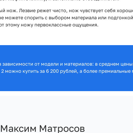
 нож. Лезвие режет чисто, нож чувствует себя хорошо
не можете спорить с выбором материала или подгонкой
ают этому ножу первоклассные ощущения.
в зависимости от модели и материалов: в среднем цены 
r 2 можно купить за 6 200 рублей, а более премиальные
Максим Матросов