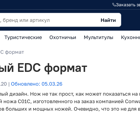
Заказать з
Найти
Туристические
Охотничьи
Мультитулы
Кухонн
DC формат
вый EDC формат
.20 |
Обновлено: 05.03.26
ый дизайн. Нож не так прост, как может показаться на
 ножа C01C, изготовленного на заказ компанией Conway
в больших и мощных ножей. Очевидно, что это не для в