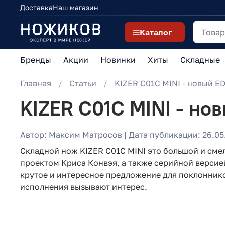
Доставка
Наш магазин
Каталог
Бренды
Акции
Новинки
Хиты
Складные
Главная
Статьи
KIZER C01C MINI - новый E
KIZER C01C MINI - но
Автор: Максим Матросов | Дата публикации: 26.05
Складной нож KIZER C01C MINI это большой и смел
проектом Криса Конвэя, а также серийной версией
крутое и интересное предложение для поклоннико
исполнения вызывают интерес.