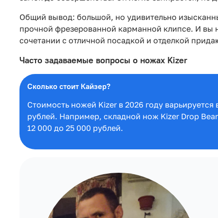
Общий вывод: большой, но удивительно изысканный
прочной фрезерованной карманной клипсе. И вы 
сочетании с отличной посадкой и отделкой прид
Часто задаваемые вопросы о ножах Kizer
Сколько стоит Кайзер?
Стоимость ножей Kizer в 2026 году варьируется 
рублей. Например, складной нож Kizer Drop Bea
12 000 до 25 000 рублей.