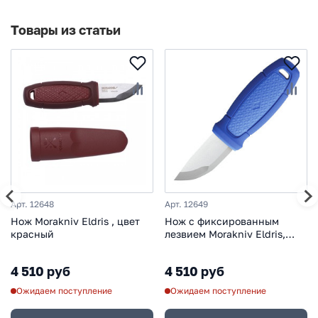
Товары из статьи
Арт. 12648
Арт. 12649
Нож Morakniv Eldris , цвет
Нож с фиксированным
красный
лезвием Morakniv Eldris,
сталь Sandvik 12С27,
рукоять пластик, синий
4 510 руб
4 510 руб
Ожидаем поступление
Ожидаем поступление