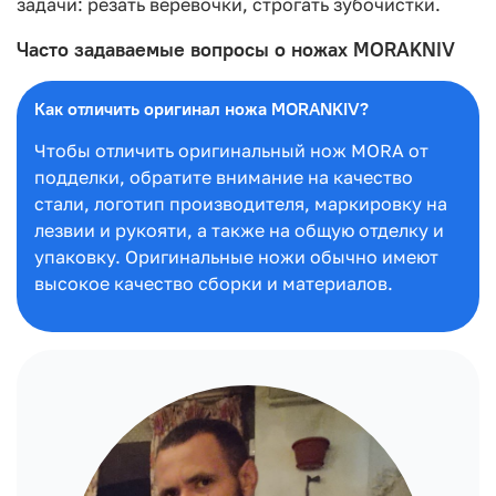
задачи: резать веревочки, строгать зубочистки.
Часто задаваемые вопросы о ножах MORAKNIV
Как отличить оригинал ножа MORANKIV?
Чтобы отличить оригинальный нож MORA от
подделки, обратите внимание на качество
стали, логотип производителя, маркировку на
лезвии и рукояти, а также на общую отделку и
упаковку. Оригинальные ножи обычно имеют
высокое качество сборки и материалов.