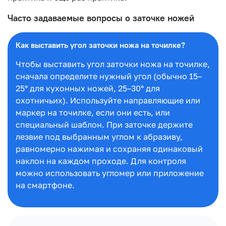
Часто задаваемые вопросы о заточке ножей
Как выставить угол заточки ножа на точилке?
Чтобы выставить угол заточки ножа на точилке,
сначала определите нужный угол (обычно 15–
25° для кухонных ножей, 25–30° для
охотничьих). Используйте направляющие или
маркер на точилке, если они есть, или
специальный шаблон. При заточке держите
лезвие под выбранным углом к абразиву,
равномерно нажимая и сохраняя одинаковый
наклон на каждом проходе. Для контроля
можно использовать угломер или приложение
на смартфоне.