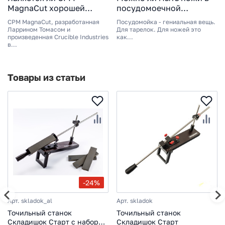
MagnaCut хорошей
посудомоечной
сталью для ножей?
машине?
CPM MagnaCut, разработанная
Посудомойка - гениальная вещь.
Плюсы и минусы
Ларрином Томасом и
Для тарелок. Для ножей это
произведенная Crucible Industries
как...
в...
Товары из статьи
-24%
Арт. skladok_al
Арт. skladok
Точильный станок
Точильный станок
Складишок Старт с набором
Складишок Старт