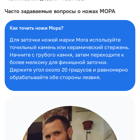
Часто задаваемые вопросы о ножах МОРА
Как точить ножи Мора?
Для заточки ножей марки Mora используйте
точильный камень или керамический стержень.
Начните с грубого камня, затем переходите к
более мелкому для финишной заточки.
Держите угол около 20 градусов и равномерно
обрабатывайте обе стороны лезвия.