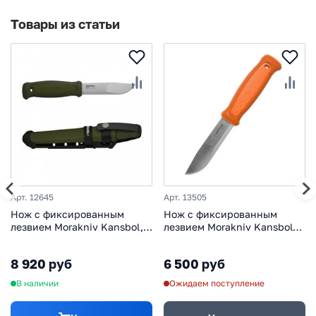
Товары из статьи
Арт. 12645
Арт. 13505
Нож с фиксированным
Нож с фиксированным
лезвием Morakniv Kansbol,
лезвием Morakniv Kansbol
сталь Sandvik 12C27,
Burnt Orange, сталь 12C27
рукоять пластик, крепление
8 920 руб
6 500 руб
Multi-Mount
В наличии
Ожидаем поступление