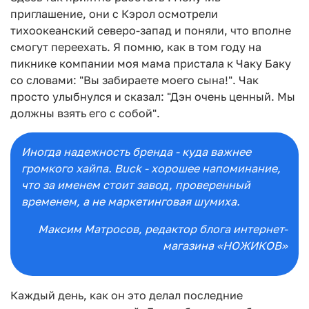
приглашение, они с Кэрол осмотрели
тихоокеанский северо-запад и поняли, что вполне
смогут переехать. Я помню, как в том году на
пикнике компании моя мама пристала к Чаку Баку
со словами: "Вы забираете моего сына!". Чак
просто улыбнулся и сказал: "Дэн очень ценный. Мы
должны взять его с собой".
Иногда надежность бренда - куда важнее
громкого хайпа. Buck - хорошее напоминание,
что за именем стоит завод, проверенный
временем, а не маркетинговая шумиха.
Максим Матросов
, редактор блога интернет-
магазина «НОЖИКОВ»
Каждый день, как он это делал последние