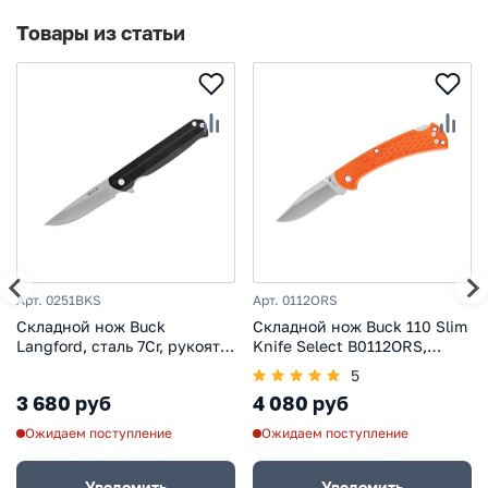
Товары из статьи
Арт. 0251BKS
Арт. 0112ORS
Складной нож Buck
Складной нож Buck 110 Slim
Langford, сталь 7Cr, рукоять
Knife Select B0112ORS,
черный G10
сталь 420HC, рукоять
5
термопластик
3 680 руб
4 080 руб
Ожидаем поступление
Ожидаем поступление
Уведомить
Уведомить