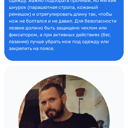
одежду. Важно подобрать прочный, но мягкий
шнурок (парашютная стропа, кожаный
ремешок) и отрегулировать длину так, чтобы
нож не болтался и не давил. Для безопасности
лезвие должно быть защищено чехлом или
фиксатором, а при активных действиях (бег,
лазание) лучше убрать нож под одежду или
закрепить на поясе.