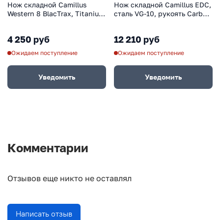
Нож складной Camillus
Нож складной Camillus EDC,
Western 8 BlacTrax, Titanium
сталь VG-10, рукоять Carbon
Bonded® 420 Stainless Steel,
Fiber, чёрный
TPR Handles 8.3 см.
4 250 руб
12 210 руб
Ожидаем поступление
Ожидаем поступление
Уведомить
Уведомить
Комментарии
Отзывов еще никто не оставлял
Написать отзыв