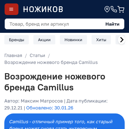
Найти
Бренды
Акции
Новинки
Хиты
Скл
Главная
Статьи
Возрождение ножевого бренда Camillus
Возрождение ножевого
бренда Camillus
Автор: Максим Матросов | Дата публикации:
29.12.21 |
Обновлено: 30.01.26
Camillus - отличный пример того, как старый
бренд может снова стать интересным.