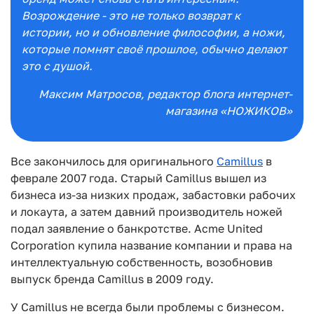
Возрождение - это не только возврат к
истории, но и обновление философии, а ножи,
которые помнят своё прошлое, обычно делают
это с душой.
Максим Матросов
, редактор блога интернет-
магазина «НОЖИКОВ»
Все закончилось для оригинального
Camillus
в
феврале 2007 года. Старый Camillus вышел из
бизнеса из-за низких продаж, забастовки рабочих
и локаута, а затем давний производитель ножей
подал заявление о банкротстве. Acme United
Corporation купила название компании и права на
интеллектуальную собственность, возобновив
выпуск бренда Camillus в 2009 году.
У Camillus не всегда были проблемы с бизнесом.