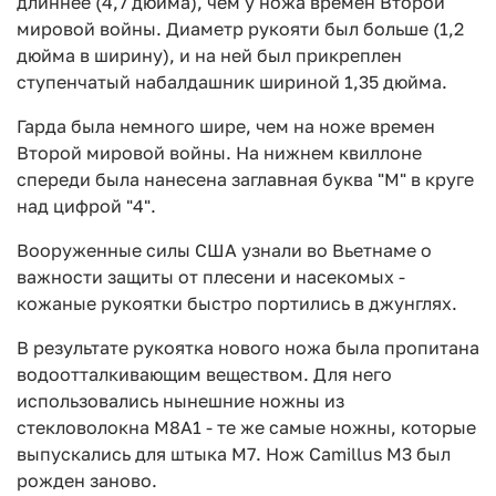
длиннее (4,7 дюйма), чем у ножа времен Второй
мировой войны. Диаметр рукояти был больше (1,2
дюйма в ширину), и на ней был прикреплен
ступенчатый набалдашник шириной 1,35 дюйма.
Гарда была немного шире, чем на ноже времен
Второй мировой войны. На нижнем квиллоне
спереди была нанесена заглавная буква "М" в круге
над цифрой "4".
Вооруженные силы США узнали во Вьетнаме о
важности защиты от плесени и насекомых -
кожаные рукоятки быстро портились в джунглях.
В результате рукоятка нового ножа была пропитана
водоотталкивающим веществом. Для него
использовались нынешние ножны из
стекловолокна M8A1 - те же самые ножны, которые
выпускались для штыка M7. Нож Camillus М3 был
рожден заново.