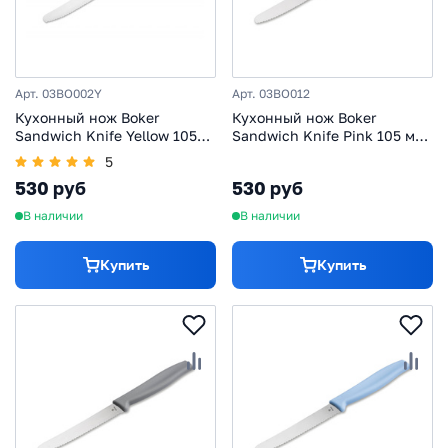
Арт. 03BO002Y
Арт. 03BO012
Кухонный нож Boker
Кухонный нож Boker
Sandwich Knife Yellow 105
Sandwich Knife Pink 105 мм,
мм, нержавеющая сталь,
нержавеющая сталь,
5
рукоять ABS-пластик,
рукоять ABS-пластик,
530 руб
530 руб
желтый
розовый
В наличии
В наличии
Купить
Купить