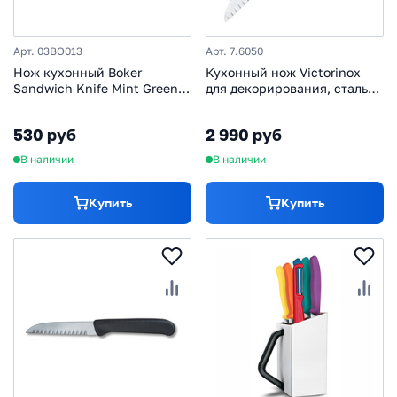
Арт. 03BO013
Арт. 7.6050
Нож кухонный Boker
Кухонный нож Victorinox
Sandwich Knife Mint Green,
для декорирования, сталь
нержавеющая сталь,
X55CrMo14, рукоять клён
рукоять ABS-пластик,
530 руб
2 990 руб
мятный
В наличии
В наличии
Купить
Купить