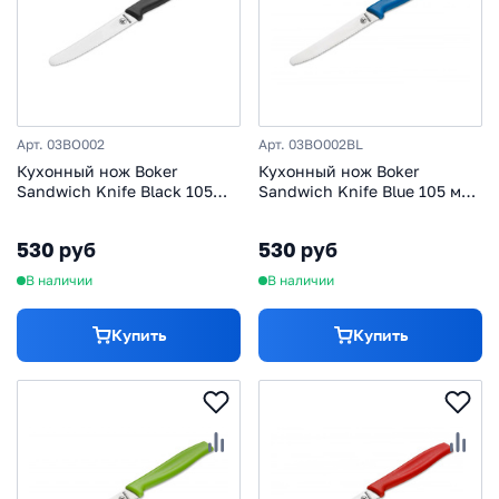
Арт. 03BO002
Арт. 03BO002BL
Кухонный нож Boker
Кухонный нож Boker
Sandwich Knife Black 105
Sandwich Knife Blue 105 мм,
мм, нержавеющая сталь,
нержавеющая сталь,
рукоять ABS-пластик,
рукоять ABS-пластик, синий
530 руб
530 руб
черный
В наличии
В наличии
Купить
Купить