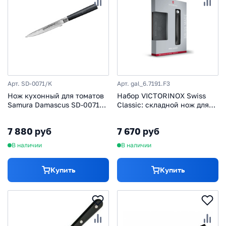
Арт. SD-0071/K
Арт. gal_6.7191.F3
Нож кухонный для томатов
Набор VICTORINOX Swiss
Samura Damascus SD-0071/Y,
Classic: складной нож для
сталь VG-10/дамаск,
овощей и разделочная
рукоять стеклотекстолит
доска
7 880 руб
7 670 руб
В наличии
В наличии
Купить
Купить