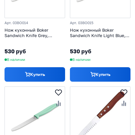
Арт. 03BO014
Арт. 03BO015
Нож кухонный Boker
Нож кухонный Boker
Sandwich Knife Grey,
Sandwich Knife Light Blue,
нержавеющая сталь,
нержавеющая сталь,
рукоять ABS-пластик, серый
рукоять ABS-пластик,
530 руб
530 руб
голубой
В наличии
В наличии
Купить
Купить