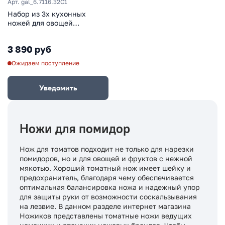
Арт. gal_6.7116.32С1
Набор из 3х кухонных
ножей для овощей
Victorinox Swiss Classic,
нержавеющая сталь,
3 890 руб
рукоять пластик
Ожидаем поступление
Уведомить
Ножи для помидор
Нож для томатов подходит не только для нарезки
помидоров, но и для овощей и фруктов с нежной
мякотью. Хороший томатный нож имеет шейку и
предохранитель, благодаря чему обеспечивается
оптимальная балансировка ножа и надежный упор
для защиты руки от возможности соскальзывания
на лезвие. В данном разделе интернет магазина
Ножиков представлены томатные ножи ведущих