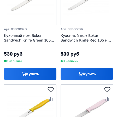
Арт. 03BO002G
Арт. 03BO002R
Кухонный нож Boker
Кухонный нож Boker
Sandwich Knife Green 105
Sandwich Knife Red 105 мм,
мм, нержавеющая сталь,
нержавеющая сталь,
рукоять ABS-пластик,
рукоять ABS-пластик,
530 руб
530 руб
зеленый
красный
В наличии
В наличии
Купить
Купить