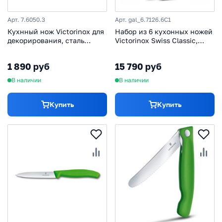
Арт. 7.6050.3
Арт. gal_6.7126.6C1
Кухнный нож Victorinox для
Набор из 6 кухонных ножей
декорирования, сталь
Victorinox Swiss Classic,
X55CrMo14, рукоять
нержавеющая сталь,
poliammide
рукоять пластик
1 890 руб
15 790 руб
В наличии
В наличии
Купить
Купить