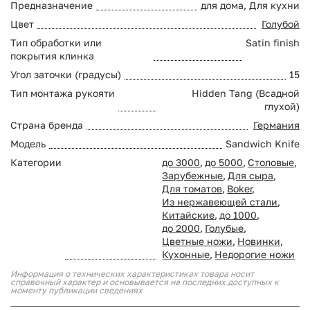
Предназначение
для дома, Для кухни
Цвет
Голубой
Тип обработки или
Satin finish
покрытия клинка
Угол заточки (градусы)
15
Тип монтажа рукояти
Hidden Tang (Всадной
глухой)
Страна бренда
Германия
Модель
Sandwich Knife
Категории
до 3000
,
до 5000
,
Столовые
,
Зарубежные
,
Для сыра
,
Для томатов
,
Boker
,
Из нержавеющей стали
,
Китайские
,
до 1000
,
до 2000
,
Голубые
,
Цветные ножи
,
Новинки
,
Кухонные
,
Недорогие ножи
Информация о технических характеристиках товара носит
справочный характер и основывается на последних доступных к
моменту публикации сведениях