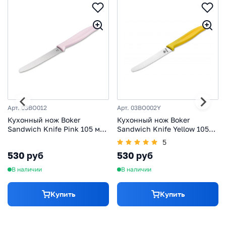
Арт. 03BO012
Арт. 03BO002Y
Кухонный нож Boker
Кухонный нож Boker
Sandwich Knife Pink 105 мм,
Sandwich Knife Yellow 105
нержавеющая сталь,
мм, нержавеющая сталь,
5
рукоять ABS-пластик,
рукоять ABS-пластик,
530 руб
530 руб
розовый
желтый
В наличии
В наличии
Купить
Купить