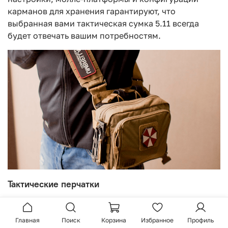
карманов для хранения гарантируют, что
выбранная вами тактическая сумка 5.11 всегда
будет отвечать вашим потребностям.
Тактические перчатки
Тактические перчатки 5.11 Tactical Gloves,
разработанные при участии Ironclad Performance
Главная
Поиск
Корзина
Избранное
Профиль