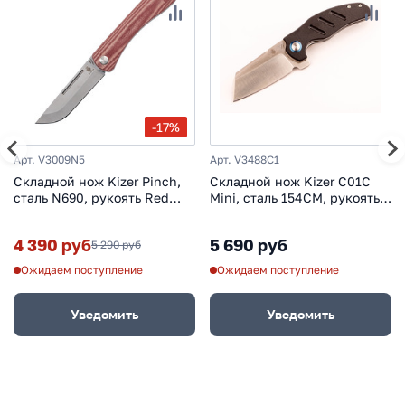
-17%
Арт. V3009N5
Арт. V3488C1
Складной нож Kizer Pinch,
Складной нож Kizer C01C
сталь N690, рукоять Red
Mini, сталь 154CM, рукоять
Micarta
G10
4 390 руб
5 690 руб
5 290 руб
Ожидаем поступление
Ожидаем поступление
Уведомить
Уведомить