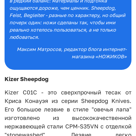
в редкий баланс: материалы и подгонка
ощущаются дороже, чем ценник. Sheepdog,
Feist, Begleiter - разные по характеру, но общий
почерк один: ножи сделаны так, чтобы ими
реально хотелось пользоваться, а не только
любоваться.
Максим Матросов
, редактор блога интернет-
магазина «НОЖИКОВ»
Kizer Sheepdog
Kizer C01C - это сверхпрочный тесак от
Криса Конауэя из серии Sheepdog Knives.
Его большое лезвие в стиле "овечья лапа"
изготовлено из высококачественной
нержавеющей стали CPM-S35VN с отделкой
"stonewashed". Лезвие легко